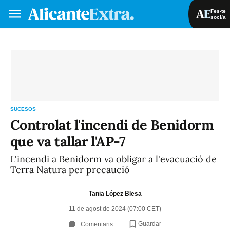
Fes-te
soci/a
Fes-te soci/a
Iniciar sessió
VA
ES
SUCESOS
Controlat l'incendi de Benidorm
que va tallar l'AP-7
L'incendi a Benidorm va obligar a l'evacuació de
Terra Natura per precaució
Tania López Blesa
11 de agost de 2024 (07:00 CET)
Guardar
Comentaris