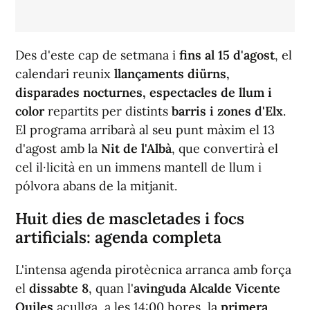
Des d'este cap de setmana i
fins al 15 d'agost
, el
calendari reunix
llançaments diürns,
disparades nocturnes, espectacles de llum i
color
repartits per distints
barris i zones d'Elx
.
El programa arribarà al seu punt màxim el 13
d'agost amb la
Nit de l'Albà
, que convertirà el
cel il·licità en un immens mantell de llum i
pólvora abans de la mitjanit.
Huit dies de mascletades i focs
artificials: agenda completa
L'intensa agenda pirotècnica arranca amb força
el
dissabte 8
, quan l'
avinguda Alcalde Vicente
Quiles
acullga, a les 14:00 hores, la
primera