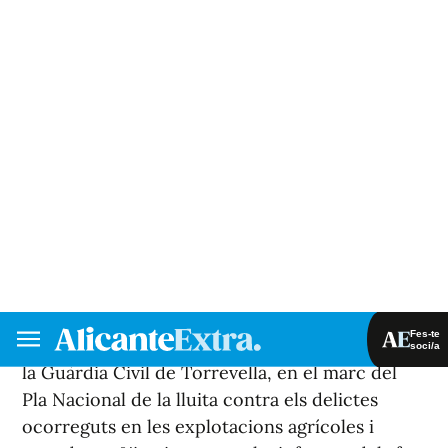
preferida de Google de forma gratuïta.
Mantén-te informat amb les últimes notícies d'actualitat.
ACTIVAR ARA
La Guàrdia Civil ha dut a terme la detenció de
tres homes, acusats d'un presumpte delicte de
robatori amb violència i intimidació a dos
agricultors en Callosa del Segura (Alacant). Els
detinguts, d'edats compreses entre els 37 i 49
anys i amb antecedents policials, suposadament
van colpejar amb un puny americà a les
víctimes, deixant a una d'elles
inconscient.L'operatiu ha sigut dut a terme per
l'Equip contra Robatoris en el Camp (ROCA) de
la Guàrdia Civil de Torrevella, en el marc del
Pla Nacional de la lluita contra els delictes
ocorreguts en les explotacions agrícoles i