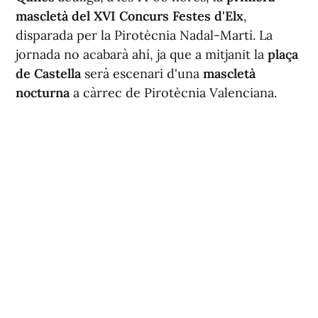
mascletà del XVI Concurs Festes d'Elx
,
disparada per la Pirotècnia Nadal-Martí. La
jornada no acabarà ahí, ja que a mitjanit la
plaça
de Castella
serà escenari d'una
mascletà
nocturna
a càrrec de Pirotècnia Valenciana.
El
diumenge 9
tornarà a repetir-se la
mateixa
seqüència
amb un doble espectacle. A migdia
arribarà la
segona mascletà
del concurs, esta
vegada de la mà de Pirotècnia Tamarit, mentres
que durant la matinada l'entorn del
pavelló El
Toscar
acollirà un
espectacle de foc i llum
que
omplirà de color un dels barris amb major
tradició festera.