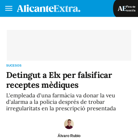
Fes-te
soci/a
Fes-te soci/a
Iniciar sessió
VA
ES
SUCESOS
Detingut a Elx per falsificar
receptes mèdiques
L'empleada d'una farmàcia va donar la veu
d'alarma a la policia després de trobar
irregularitats en la prescripció presentada
Álvaro Rubio