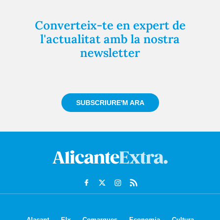
Converteix-te en expert de
l'actualitat amb la nostra
newsletter
Registra't gratuïtament i et mantindrem informat
sempre de tot el que passa a prop teu
SUBSCRIURE'M ARA
Alacant
Elx
Comarques
Economia
Cultura