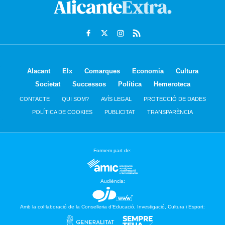
Alacant
Elx
Comarques
Economia
Cultura
Societat
Successos
Política
Hemeroteca
CONTACTE
QUI SOM?
AVÍS LEGAL
PROTECCIÓ DE DADES
POLÍTICA DE COOKIES
PUBLICITAT
TRANSPARÈNCIA
Formem part de:
Audiència:
Amb la col·laboració de la Conselleria d’Educació, Investigació, Cultura i Esport: