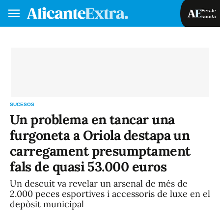
Fes-te
soci/a
Fes-te soci/a
Iniciar sessió
VA
ES
SUCESOS
Un problema en tancar una
furgoneta a Oriola destapa un
carregament presumptament
fals de quasi 53.000 euros
Un descuit va revelar un arsenal de més de
2.000 peces esportives i accessoris de luxe en el
depòsit municipal