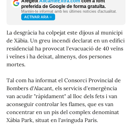
Afegeix
AlicanteExtra.com
com a font
preferida de Google de forma gratuïta.
Mantén-te informat amb les últimes notícies d'actualitat.
ACTIVAR ARA
La desgràcia ha colpejat este dijous al municipi
de Xàbia. Un greu incendi declarat en un edifici
residencial ha provocat l'evacuació de 40 veïns
i veïnes i ha deixat, almenys, dos persones
mortes.
Tal com ha informat el Consorci Provincial de
Bombers d'Alacant, els servicis d'emergència
van acudir "ràpidament" al lloc dels fets i van
aconseguir controlar les flames, que es van
concentrar en un pis del complex denominat
Xàbia Park, situat en l'avinguda París.