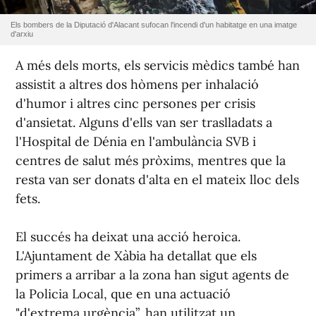
Els bombers de la Diputació d'Alacant sufocan l'incendi d'un habitatge en una imatge
d'arxiu
A més dels morts, els servicis mèdics també han
assistit a altres dos hòmens per inhalació
d'humor i altres cinc persones per crisis
d'ansietat. Alguns d'ells van ser traslladats a
l'Hospital de Dénia en l'ambulància SVB i
centres de salut més pròxims, mentres que la
resta van ser donats d'alta en el mateix lloc dels
fets.
El succés ha deixat una acció heroica.
L'Ajuntament de Xàbia ha detallat que els
primers a arribar a la zona han sigut agents de
la Policia Local, que en una actuació
"d'extrema urgència”, han utilitzat un