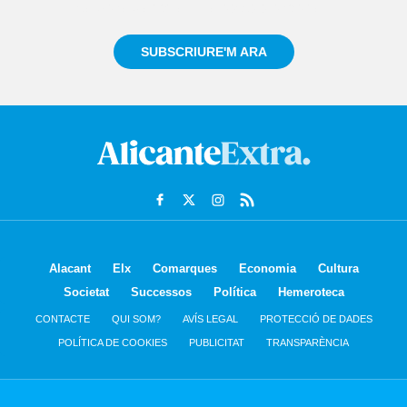
sempre de tot el que passa a prop teu
SUBSCRIURE'M ARA
Alacant
Elx
Comarques
Economia
Cultura
Societat
Successos
Política
Hemeroteca
CONTACTE
QUI SOM?
AVÍS LEGAL
PROTECCIÓ DE DADES
POLÍTICA DE COOKIES
PUBLICITAT
TRANSPARÈNCIA