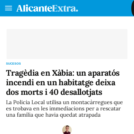
Fes-te soci/a
Iniciar sessió
VA
ES
SUCESOS
Tragèdia en Xàbia: un aparatós
incendi en un habitatge deixa
dos morts i 40 desallotjats
La Policia Local utilisa un montacàrregues que
es trobava en les immediacions per a rescatar
una família que havia quedat atrapada