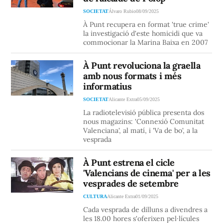
SOCIETAT
Álvaro Rubio
08/09/2025
À Punt recupera en format 'true crime'
la investigació d'este homicidi que va
commocionar la Marina Baixa en 2007
À Punt revoluciona la graella
amb nous formats i més
informatius
SOCIETAT
Alicante Extra
05/09/2025
La radiotelevisió pública presenta dos
nous magazins: 'Connexió Comunitat
Valenciana', al matí, i 'Va de bo', a la
vesprada
À Punt estrena el cicle
'Valencians de cinema' per a les
vesprades de setembre
CULTURA
Alicante Extra
01/09/2025
Cada vesprada de dilluns a divendres a
les 18.00 hores s'oferixen pel·lícules