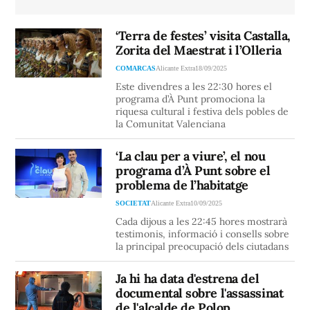
‘Terra de festes’ visita Castalla,
Zorita del Maestrat i l’Olleria
COMARCAS
Alicante Extra
18/09/2025
Este divendres a les 22:30 hores el
programa d’À Punt promociona la
riquesa cultural i festiva dels pobles de
la Comunitat Valenciana
‘La clau per a viure’, el nou
programa d’À Punt sobre el
problema de l’habitatge
SOCIETAT
Alicante Extra
10/09/2025
Cada dijous a les 22:45 hores mostrarà
testimonis, informació i consells sobre
la principal preocupació dels ciutadans
Ja hi ha data d'estrena del
documental sobre l'assassinat
de l'alcalde de Polop