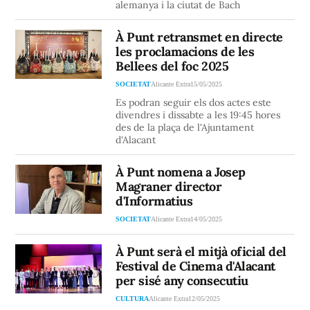
alemanya i la ciutat de Bach
À Punt retransmet en directe
les proclamacions de les
Bellees del foc 2025
SOCIETAT
Alicante Extra
15/05/2025
Es podran seguir els dos actes este
divendres i dissabte a les 19:45 hores
des de la plaça de l'Ajuntament
d'Alacant
À Punt nomena a Josep
Magraner director
d'Informatius
SOCIETAT
Alicante Extra
14/05/2025
À Punt serà el mitjà oficial del
Festival de Cinema d'Alacant
per sisé any consecutiu
CULTURA
Alicante Extra
12/05/2025