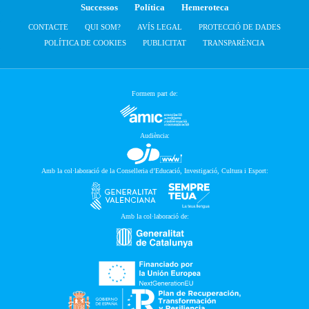
Successos
Política
Hemeroteca
CONTACTE
QUI SOM?
AVÍS LEGAL
PROTECCIÓ DE DADES
POLÍTICA DE COOKIES
PUBLICITAT
TRANSPARÈNCIA
Formem part de:
Audiència:
Amb la col·laboració de la Conselleria d’Educació, Investigació, Cultura i Esport:
Amb la col·laboració de: