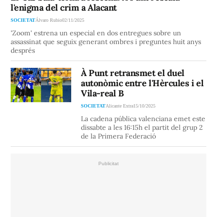
l'enigma del crim a Alacant
SOCIETAT
Álvaro Rubio
02/11/2025
'Zoom' estrena un especial en dos entregues sobre un
assassinat que seguix generant ombres i preguntes huit anys
després
À Punt retransmet el duel
autonòmic entre l'Hèrcules i el
Vila-real B
SOCIETAT
Alicante Extra
15/10/2025
La cadena pública valenciana emet este
dissabte a les 16:15h el partit del grup 2
de la Primera Federació