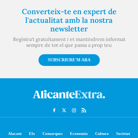
Converteix-te en expert de
l'actualitat amb la nostra
newsletter
Registra't gratuïtament i et mantindrem informat
sempre de tot el que passa a prop teu
SUBSCRIURE'M ARA
Alacant
Elx
Comarques
Economia
Cultura
Societat