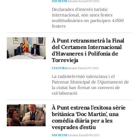
SOCIETAT
Alicante Extra
23/07/2025
Declarades d'interés turístic
internacional, són unes festes
multitudinàries on participen 4.000
festers
À Punt retransmetrà la Final
del Certamen Internacional
d'Havaneres i Polifonia de
Torrevieja
CULTURA
Alicante Extra
15/07/2025
La radiotelevisió valenciana i el
Patronat Municipal de l'Ajuntament de
la ciutat han firmat un conveni de
col·laboració
À Punt estrena l'exitosa sèrie
britànica ‘Doc Martin’, una
comèdia diària per a les
vesprades d'estiu
SOCIETAT
Alicante Extra
30/06/2025