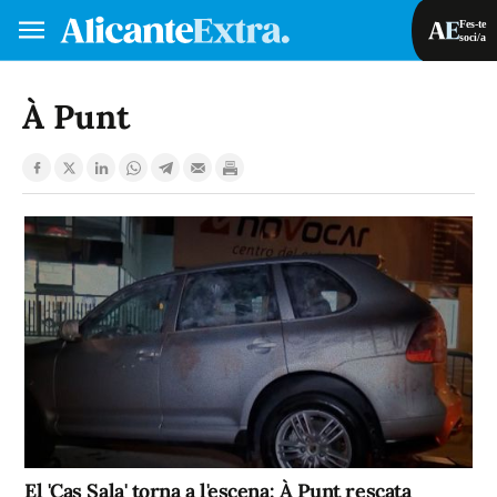
Fes-te
soci/a
Fes-te soci/a
Iniciar sessió
À Punt
VA
ES
El 'Cas Sala' torna a l'escena: À Punt rescata