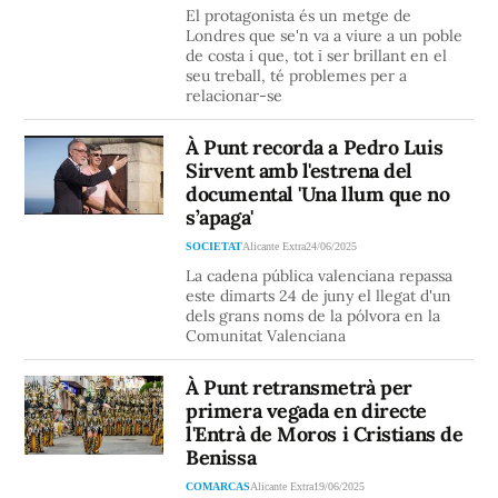
El protagonista és un metge de
Londres que se'n va a viure a un poble
de costa i que, tot i ser brillant en el
seu treball, té problemes per a
relacionar-se
À Punt recorda a Pedro Luis
Sirvent amb l'estrena del
documental 'Una llum que no
s’apaga'
SOCIETAT
Alicante Extra
24/06/2025
La cadena pública valenciana repassa
este dimarts 24 de juny el llegat d'un
dels grans noms de la pólvora en la
Comunitat Valenciana
À Punt retransmetrà per
primera vegada en directe
l'Entrà de Moros i Cristians de
Benissa
COMARCAS
Alicante Extra
19/06/2025