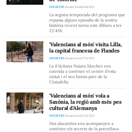
SOCIETAT
Alicante Extra
06/06/2025
La segona temporada del programa que
repassa alguns episodis de la nostra
història recent torna este dilluns a les
22:45h
'Valencians al món' visita Lilla,
la capital francesa de Flandes
SOCIETAT
Alicante Extra
27/05/2025
La il·licitana Naiara Sánchez ens
convida a conéixer el centre d'esta
ciutat i el seu famós parc de la
Ciutadella
'Valencians al món' vola a
Saxònia, la regió amb més pes
cultural d'Alemanya
SOCIETAT
Alicante Extra
21/05/2025
Dos alacantins ens acompanyen a
conéixer els secrets de la porcellana