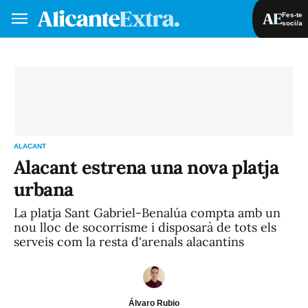
Fes-te
soci/a
Fes-te soci/a
Iniciar sessió
VA
ES
ALACANT
Alacant estrena una nova platja
urbana
La platja Sant Gabriel-Benalúa compta amb un
nou lloc de socorrisme i disposarà de tots els
serveis com la resta d'arenals alacantins
Álvaro Rubio