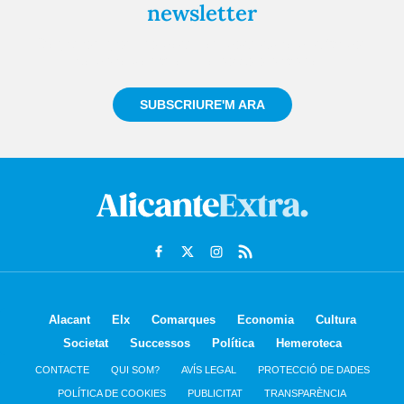
newsletter
Registra't gratuïtament i et mantindrem informat
sempre de tot el que passa a prop teu
SUBSCRIURE'M ARA
Alacant
Elx
Comarques
Economia
Cultura
Societat
Successos
Política
Hemeroteca
CONTACTE
QUI SOM?
AVÍS LEGAL
PROTECCIÓ DE DADES
POLÍTICA DE COOKIES
PUBLICITAT
TRANSPARÈNCIA