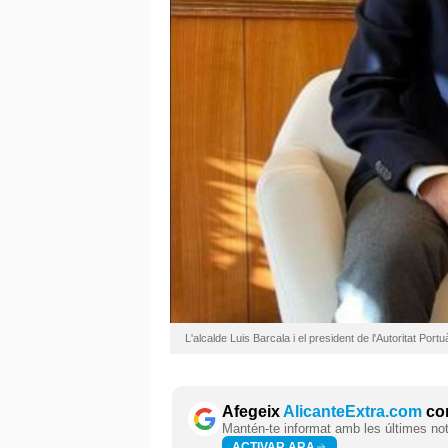
L'alcalde Luis Barcala i el president de l'Autoritat Por
Afegeix
AlicanteExtra.com
com
Mantén-te informat amb les últimes notí
ACTIVAR ARA