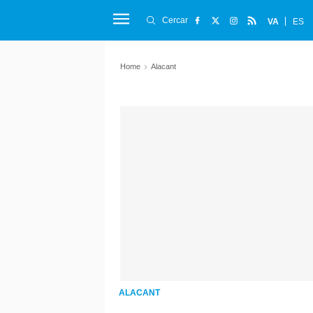
Cercar
VA
ES
Home
Alacant
ALACANT