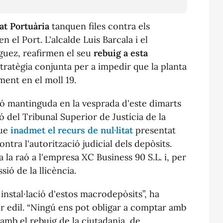
tat Portuària
tanquen files contra els
en el Port. L'alcalde Luis Barcala i el
íguez, reafirmen el seu
rebuig a esta
tratègia conjunta per a impedir que la planta
ment en el moll 19.
ó mantinguda en la vesprada d'este dimarts
 del Tribunal Superior de Justícia de la
que
inadmet el recurs de nul·litat
presentat
ontra l'autorització judicial dels depòsits.
la raó a l'empresa XC Business 90 S.L. i, per
sió de la llicència.
nstal·lació d'estos macrodepòsits”, ha
er edil. “Ningú ens pot obligar a comptar amb
amb el rebuig de la ciutadania, de