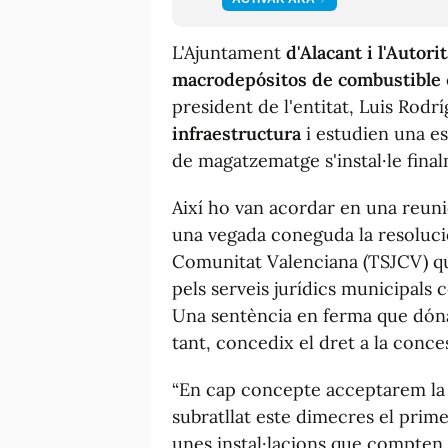
L'Ajuntament
d'Alacant i l'Autori
macrodepósitos de combustible
president de l'entitat, Luis Rodr
infraestructura
i estudien una es
de magatzematge s'instal·le final
Aix
í
ho van acordar en una reuni
una vegada coneguda la resolució
Comunitat Valenciana (TSJCV) 
pels serveis jurídics municipals c
Una sentència en ferma que dóna 
tant, concedix el dret a la conces
“En cap concepte acceptarem la i
subratllat este dimecres el prim
unes instal·lacions que compten 