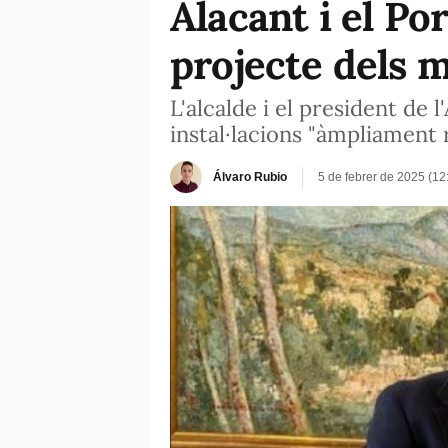
Alacant i el Po
projecte dels 
L'alcalde i el president de 
instal·lacions "àmpliament 
Álvaro Rubio
5 de febrer de 2025 (1