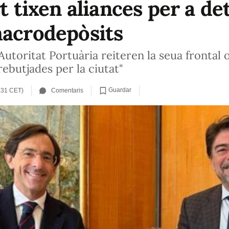
rt tixen aliances per a de
macrodepòsits
l'Autoritat Portuària reiteren la seua frontal
rebutjades per la ciutat"
Guardar
2:31 CET)
Comentaris