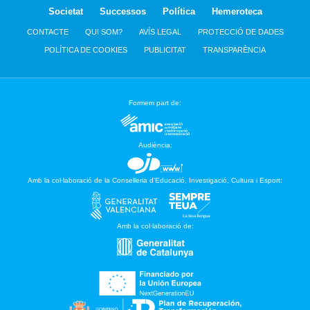
Societat
Successos
Política
Hemeroteca
CONTACTE
QUI SOM?
AVÍS LEGAL
PROTECCIÓ DE DADES
POLÍTICA DE COOKIES
PUBLICITAT
TRANSPARÈNCIA
Formem part de:
Audiència:
Amb la col·laboració de la Conselleria d’Educació, Investigació, Cultura i Esport:
Amb la col·laboració de: