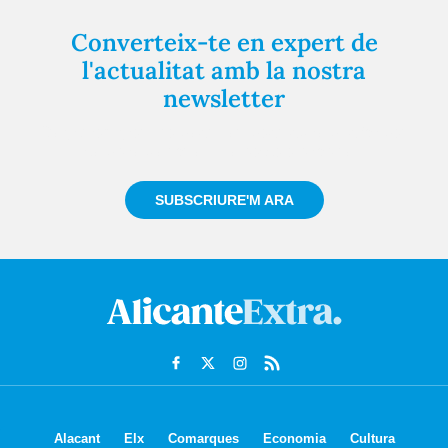
Converteix-te en expert de
l'actualitat amb la nostra
newsletter
Registra't gratuïtament i et mantindrem informat
sempre de tot el que passa a prop teu
SUBSCRIURE'M ARA
Alacant
Elx
Comarques
Economia
Cultura