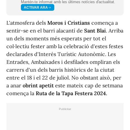
Mantén-te informat amb les últimes notícies d'actualitat.
ACTIVAR ARA
L'atmosfera dels
Moros i Cristians
comença a
sentir-se en el barri alacantí de
Sant Blai
. Arriba
un dels moments més esperats per tot el
col·lectiu fester amb la celebració d'estes festes
declarades d'Interés Turístic Autonòmic. Les
Entrades, Ambaixades i desfilades ompliran els
carrers d'un dels barris històrics de la ciutat
entre el 18 i el 22 de juliol. No obstant això, per
a anar
obrint apetit
este mateix cap de setmana
comença la
Ruta de la Tapa Festera 2024.