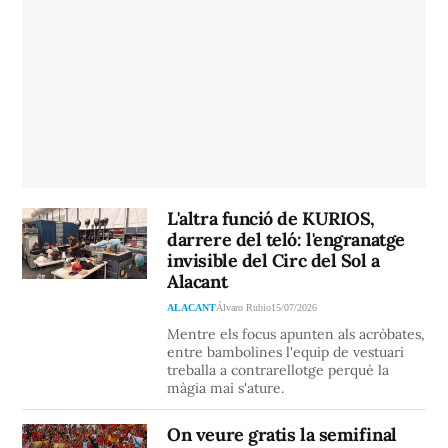
L'altra funció de KURIOS,
darrere del teló: l'engranatge
invisible del Circ del Sol a
Alacant
ALACANT
Álvaro Rubio
15/07/2026
Mentre els focus apunten als acròbates,
entre bambolines l'equip de vestuari
treballa a contrarellotge perquè la
màgia mai s'ature.
On veure gratis la semifinal