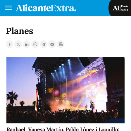
Fes-te
soci/a
Fes-te soci/a
Iniciar sessió
Planes
VA
ES
Raphael, Vanesa Martín, Pablo López i Loquillo: