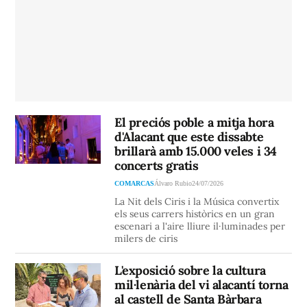
El preciós poble a mitja hora
d'Alacant que este dissabte
brillarà amb 15.000 veles i 34
concerts gratis
COMARCAS
Álvaro Rubio
24/07/2026
La Nit dels Ciris i la Música convertix
els seus carrers històrics en un gran
escenari a l'aire lliure il·luminades per
milers de ciris
L'exposició sobre la cultura
mil·lenària del vi alacantí torna
al castell de Santa Bàrbara