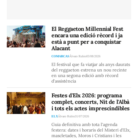
El Reggaeton Millennial Fest
encara una edició rècord i ja
està a punt per a conquistar
Alacant
COMARCAS
Álvaro Rubio
03/08/2026
El festival que fa viatjar als anys daurats
del reggaeton estrena un nou recinte
en una segona edició amb rècord
d'assistència
Festes d'Elx 2026: programa
complet, concerts, Nit de l'Albà
i tots els actes imprescindibles
ELX
Álvaro Rubio
31/07/2026
Guia definitiva amb tota l'agenda
festera: dates i horaris del Misteri d'Elx,
mascletades, Moros i Cristians i les