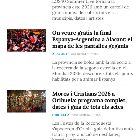
LOS40 Summer Live torna a la
província este 2026 amb un cartell de
grans noms: descobrix tots els
municipis, dates i artistes
On veure gratis la final
Espanya-Argentina a Alacant: el
mapa de les pantalles gegants
ALACANT
Álvaro Rubio
17/07/2026
La província se bolca amb la Selecció a
la recerca de la segona estrella en el
Mundial 2026: descobreix tots els punts
habilitats per a animar Espanya
Moros i Cristians 2026 a
Orihuela: programa complet,
dates i guia de tots els actes
ORIHUELA
Álvaro Rubio
16/07/2026
Les Festes de la Reconquesta
s'apoderen d'Oriola: guia definitiva amb
tota la programació de desfilades,