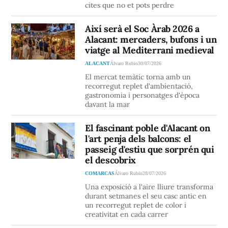
cites que no et pots perdre
Així serà el Soc Àrab 2026 a
Alacant: mercaders, bufons i un
viatge al Mediterrani medieval
ALACANT
Álvaro Rubio
30/07/2026
El mercat temàtic torna amb un
recorregut replet d'ambientació,
gastronomia i personatges d'època
davant la mar
El fascinant poble d'Alacant on
l'art penja dels balcons: el
passeig d'estiu que sorprén qui
el descobrix
COMARCAS
Álvaro Rubio
28/07/2026
Una exposició a l'aire lliure transforma
durant setmanes el seu casc antic en
un recorregut replet de color i
creativitat en cada carrer