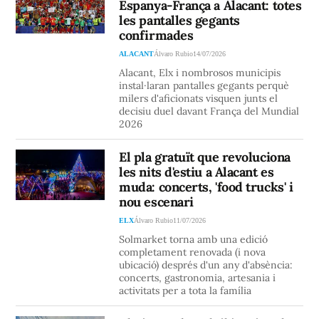
Espanya-França a Alacant: totes
les pantalles gegants
confirmades
ALACANT
Álvaro Rubio
14/07/2026
Alacant, Elx i nombrosos municipis
instal·laran pantalles gegants perquè
milers d'aficionats visquen junts el
decisiu duel davant França del Mundial
2026
El pla gratuït que revoluciona
les nits d'estiu a Alacant es
muda: concerts, 'food trucks' i
nou escenari
ELX
Álvaro Rubio
11/07/2026
Solmarket torna amb una edició
completament renovada (i nova
ubicació) després d'un any d'absència:
concerts, gastronomia, artesania i
activitats per a tota la família