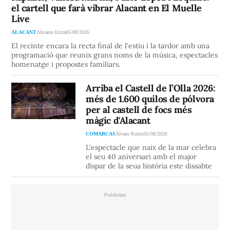
el cartell que farà vibrar Alacant en El Muelle
Live
ALACANT
Alicante Extra
05/08/2026
El recinte encara la recta final de l'estiu i la tardor amb una
programació que reunix grans noms de la música, espectacles
homenatge i propostes familiars.
Arriba el Castell de l’Olla 2026:
més de 1.600 quilos de pólvora
per al castell de focs més
màgic d'Alacant
COMARCAS
Álvaro Rubio
05/08/2026
L'espectacle que naix de la mar celebra
el seu 40 aniversari amb el major
dispar de la seua història este dissabte