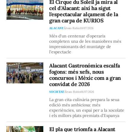
El Cirque du Soleil ja mira al
cel d'Alacant: així ha sigut
l'espectacular alçament de la
gran carpa de KURIOS
ALACANT
Álvaro Rubio
10/07/2026
Més d'un centenar d'operaris
completen una de les maniobres més
impressionants del muntatge de
l'espectacle
Alacant Gastronómica escalfa
fogons: més xefs, nous
concursos i Mèxic com a gran
convidat de 2026
SOCIETAT
Álvaro Rubio
06/07/2026
La gran cita culinària prepara la seua
edició més ambiciosa: més
experiències, un espai per a la xocolate
i els millors plats premiats d'Espanya
El pla que triomfa a Alacant