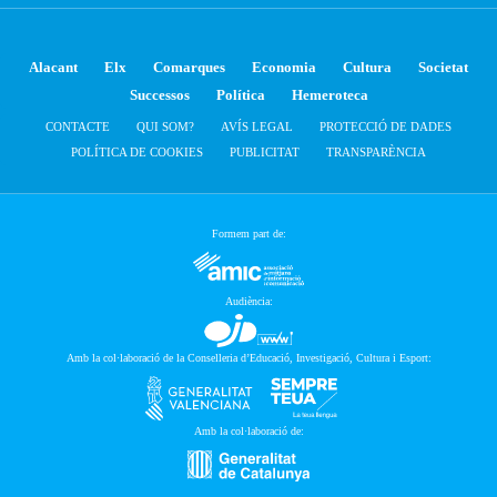
Alacant
Elx
Comarques
Economia
Cultura
Societat
Successos
Política
Hemeroteca
CONTACTE
QUI SOM?
AVÍS LEGAL
PROTECCIÓ DE DADES
POLÍTICA DE COOKIES
PUBLICITAT
TRANSPARÈNCIA
Formem part de:
Audiència:
Amb la col·laboració de la Conselleria d’Educació, Investigació, Cultura i Esport:
Amb la col·laboració de: