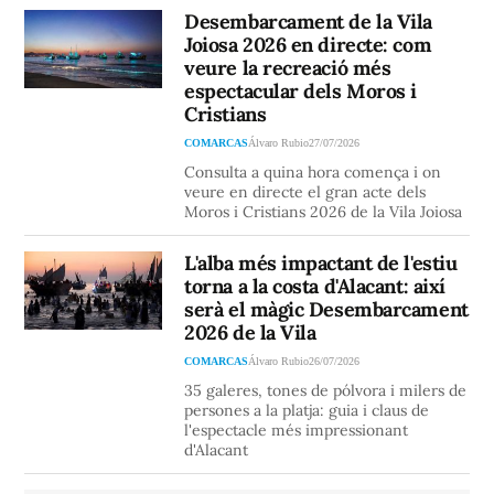
Desembarcament de la Vila
Joiosa 2026 en directe: com
veure la recreació més
espectacular dels Moros i
Cristians
COMARCAS
Álvaro Rubio
27/07/2026
Consulta a quina hora comença i on
veure en directe el gran acte dels
Moros i Cristians 2026 de la Vila Joiosa
L'alba més impactant de l'estiu
torna a la costa d'Alacant: així
serà el màgic Desembarcament
2026 de la Vila
COMARCAS
Álvaro Rubio
26/07/2026
35 galeres, tones de pólvora i milers de
persones a la platja: guia i claus de
l'espectacle més impressionant
d'Alacant