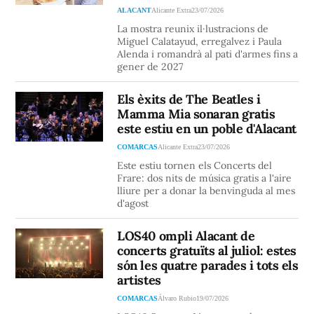
ALACANT
Alicante Extra
23/07/2026
La mostra reunix il·lustracions de
Miguel Calatayud, erregalvez i Paula
Alenda i romandrà al pati d'armes fins a
gener de 2027
Els èxits de The Beatles i
Mamma Mia sonaran gratis
este estiu en un poble d'Alacant
COMARCAS
Alicante Extra
23/07/2026
Este estiu tornen els Concerts del
Frare: dos nits de música gratis a l'aire
lliure per a donar la benvinguda al mes
d'agost
LOS40 ompli Alacant de
concerts gratuïts al juliol: estes
són les quatre parades i tots els
artistes
COMARCAS
Álvaro Rubio
19/07/2026