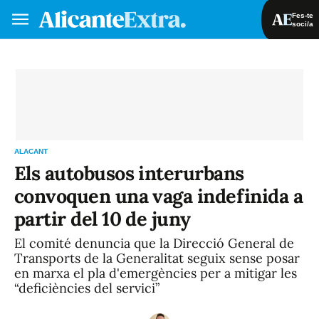
Fes-te
soci/a
Fes-te soci/a
Iniciar sessió
VA
ES
ALACANT
Els autobusos interurbans
convoquen una vaga indefinida a
partir del 10 de juny
El comité denuncia que la Direcció General de
Transports de la Generalitat seguix sense posar
en marxa el pla d'emergències per a mitigar les
“deficiències del servici”