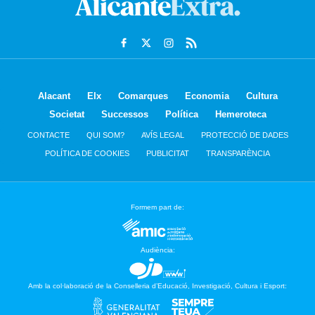
Alacant
Elx
Comarques
Economia
Cultura
Societat
Successos
Política
Hemeroteca
CONTACTE
QUI SOM?
AVÍS LEGAL
PROTECCIÓ DE DADES
POLÍTICA DE COOKIES
PUBLICITAT
TRANSPARÈNCIA
Formem part de:
Audiència:
Amb la col·laboració de la Conselleria d’Educació, Investigació, Cultura i Esport: