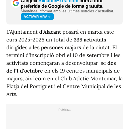
Afegeix
AlicanteExtra.com
com a font
preferida de Google de forma gratuïta.
Mantén-te informat amb les últimes notícies d'actualitat.
ACTIVAR ARA
L'Ajuntament
d'Alacant
posarà en marxa este
curs 2025-2026 un total de
339 activitats
dirigides a les
persones majors
de la ciutat. El
termini d'inscripció obri el 10 de setembre i les
activitats començaran a desenvolupar-se
des
de l'1 d'octubre
en els 19 centres municipals de
majors, aix
í
com en el Club Atlètic Montemar, la
Platja del Postiguet i el Centre Municipal de les
Arts.