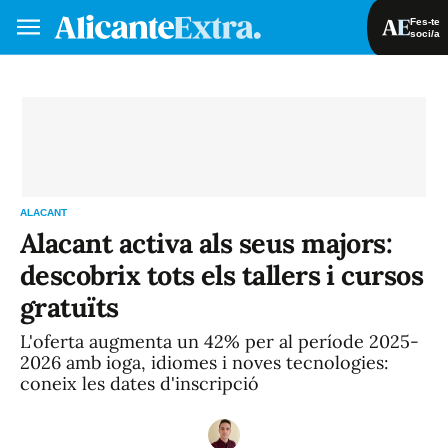
Fes-te
soci/a
Fes-te soci/a
Iniciar sessió
VA
ES
ALACANT
Alacant activa als seus majors:
descobrix tots els tallers i cursos
gratuïts
L'oferta augmenta un 42% per al període 2025-
2026 amb ioga, idiomes i noves tecnologies:
coneix les dates d'inscripció