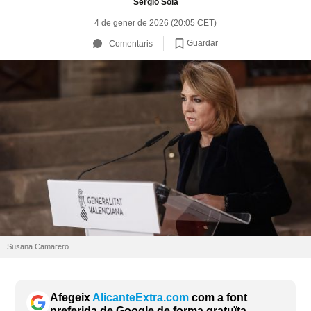
Sergio Sola
4 de gener de 2026 (20:05 CET)
Guardar
Comentaris
Susana Camarero
Afegeix
AlicanteExtra.com
com a font
preferida de Google de forma gratuïta.