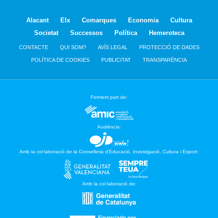
Alacant
Elx
Comarques
Economia
Cultura
Societat
Successos
Política
Hemeroteca
CONTACTE
QUI SOM?
AVÍS LEGAL
PROTECCIÓ DE DADES
POLÍTICA DE COOKIES
PUBLICITAT
TRANSPARÈNCIA
Formem part de:
Audiència:
Amb la col·laboració de la Conselleria d’Educació, Investigació, Cultura i Esport:
Amb la col·laboració de: