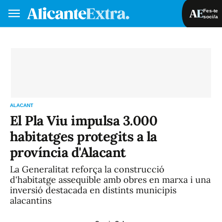
Fes-te
soci/a
Fes-te soci/a
Iniciar sessió
VA
ES
ALACANT
El Pla Viu impulsa 3.000
habitatges protegits a la
província d'Alacant
La Generalitat reforça la construcció
d'habitatge assequible amb obres en marxa i una
inversió destacada en distints municipis
alacantins