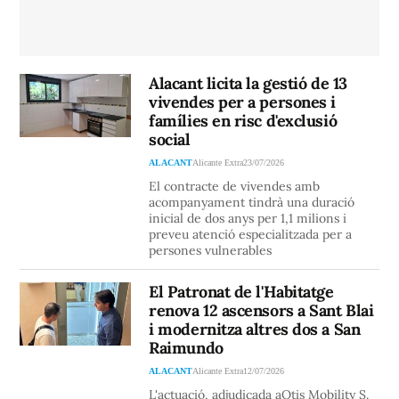
Alacant licita la gestió de 13
vivendes per a persones i
famílies en risc d'exclusió
social
ALACANT
Alicante Extra
23/07/2026
El contracte de vivendes amb
acompanyament tindrà una duració
inicial de dos anys per 1,1 milions i
preveu atenció especialitzada per a
persones vulnerables
El Patronat de l'Habitatge
renova 12 ascensors a Sant Blai
i modernitza altres dos a San
Raimundo
ALACANT
Alicante Extra
12/07/2026
L'actuació, adjudicada aOtis Mobility S.