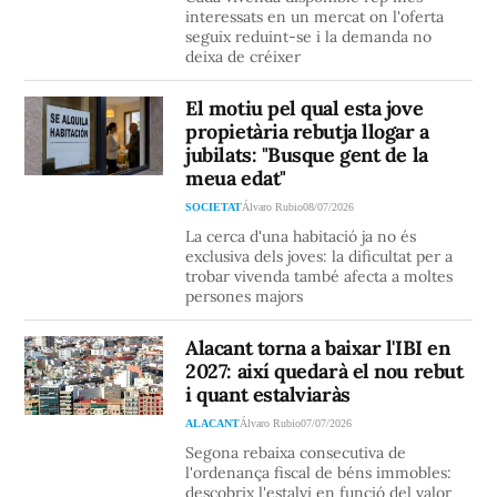
interessats en un mercat on l'oferta
seguix reduint-se i la demanda no
deixa de créixer
El motiu pel qual esta jove
propietària rebutja llogar a
jubilats: "Busque gent de la
meua edat"
SOCIETAT
Álvaro Rubio
08/07/2026
La cerca d'una habitació ja no és
exclusiva dels joves: la dificultat per a
trobar vivenda també afecta a moltes
persones majors
Alacant torna a baixar l'IBI en
2027: així quedarà el nou rebut
i quant estalviaràs
ALACANT
Álvaro Rubio
07/07/2026
Segona rebaixa consecutiva de
l'ordenança fiscal de béns immobles:
descobrix l'estalvi en funció del valor