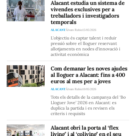
Alacant estudia un sistema de
vivendes exclusives per a
treballadors i investigadors
temporals
ALACANT
Álvaro Rubio
15/05/2026
L'objectiu és captar talent i reduir
pressió sobre el lloguer reservant
allotjaments en nodes d'innovació i
activitat econòmica
Com demanar les noves ajudes
al lloguer a Alacant: fins a 400
euros al mes per a joves
ALACANT
Álvaro Rubio
10/05/2026
Tots els detalls de la campanya del ‘Bo
Lloguer Jove’ 2026 en Alacant: es
duplica la partida i es revisen els
criteris i requisits
Alacant obri la porta al ‘flex
living’ i al ‘coliving’ en el seu