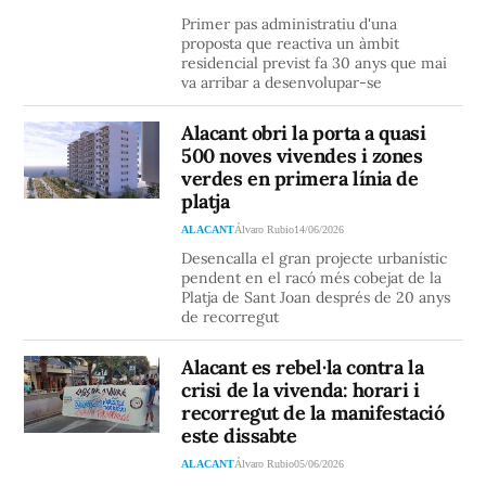
Primer pas administratiu d'una
proposta que reactiva un àmbit
residencial previst fa 30 anys que mai
va arribar a desenvolupar-se
Alacant obri la porta a quasi
500 noves vivendes i zones
verdes en primera línia de
platja
ALACANT
Álvaro Rubio
14/06/2026
Desencalla el gran projecte urbanístic
pendent en el racó més cobejat de la
Platja de Sant Joan després de 20 anys
de recorregut
Alacant es rebel·la contra la
crisi de la vivenda: horari i
recorregut de la manifestació
este dissabte
ALACANT
Álvaro Rubio
05/06/2026