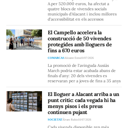
A.per 520.000 euros, ha afectat a
quatre blocs de vivendes socials
municipals d'Alacant i inclou millores
d'accessibilitat en els accessos
El Campello accelera la
construcció de 50 vivendes
protegides amb lloguers de
fins a 670 euros
COMARCAS
Alicante Extra
10/07/2026
La promoció de l'avinguda Ausiàs
March podria estar acabada abans de
finals d'any: 20 dels vivendes es
reservaran per a joves de fins a 35 anys
El lloguer a Alacant arriba a un
punt crític: cada vegada hi ha
menys pisos i els preus
continuen pujant
SOCIETAT
Álvaro Rubio
10/07/2026
Cada vivenda disponible rep més