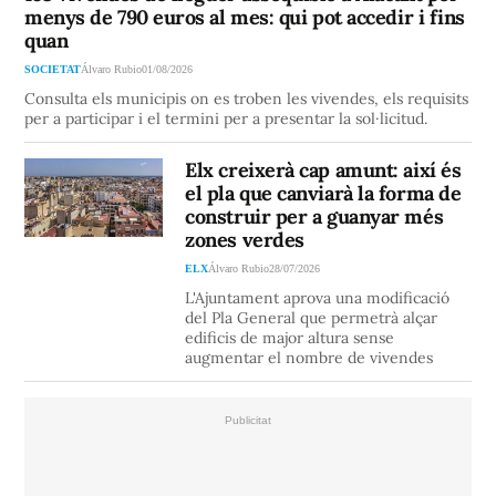
menys de 790 euros al mes: qui pot accedir i fins
quan
SOCIETAT
Álvaro Rubio
01/08/2026
Consulta els municipis on es troben les vivendes, els requisits
per a participar i el termini per a presentar la sol·licitud.
Elx creixerà cap amunt: així és
el pla que canviarà la forma de
construir per a guanyar més
zones verdes
ELX
Álvaro Rubio
28/07/2026
L'Ajuntament aprova una modificació
del Pla General que permetrà alçar
edificis de major altura sense
augmentar el nombre de vivendes