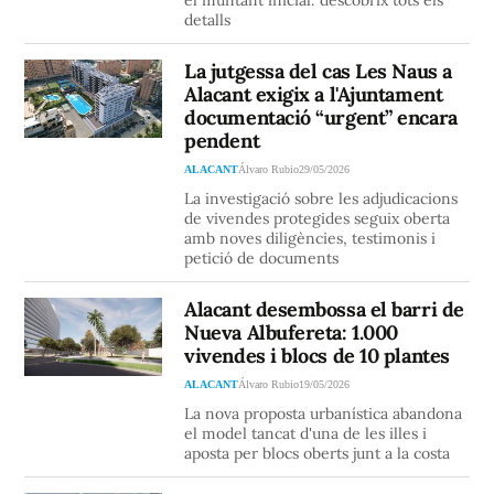
el muntant inicial: descobrix tots els
detalls
La jutgessa del cas Les Naus a
Alacant exigix a l'Ajuntament
documentació “urgent” encara
pendent
ALACANT
Álvaro Rubio
29/05/2026
La investigació sobre les adjudicacions
de vivendes protegides seguix oberta
amb noves diligències, testimonis i
petició de documents
Alacant desembossa el barri de
Nueva Albufereta: 1.000
vivendes i blocs de 10 plantes
ALACANT
Álvaro Rubio
19/05/2026
La nova proposta urbanística abandona
el model tancat d'una de les illes i
aposta per blocs oberts junt a la costa