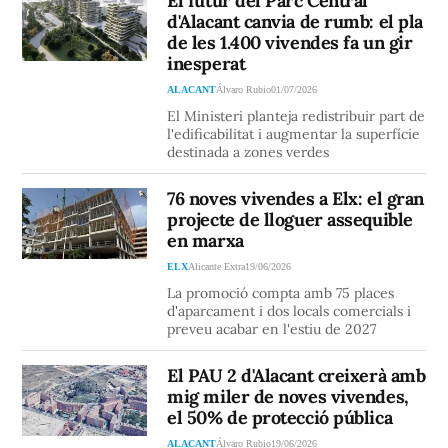
El futur del Parc Central
d'Alacant canvia de rumb: el pla
de les 1.400 vivendes fa un gir
inesperat
ALACANT
Álvaro Rubio
01/07/2026
El Ministeri planteja redistribuir part de
l'edificabilitat i augmentar la superfície
destinada a zones verdes
76 noves vivendes a Elx: el gran
projecte de lloguer assequible
en marxa
ELX
Alicante Extra
19/06/2026
La promoció compta amb 75 places
d'aparcament i dos locals comercials i
preveu acabar en l'estiu de 2027
El PAU 2 d'Alacant creixerà amb
mig miler de noves vivendes,
el 50% de protecció pública
ALACANT
Álvaro Rubio
19/06/2026