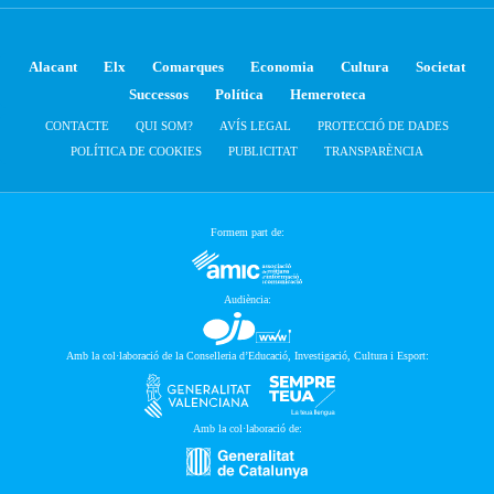
Alacant
Elx
Comarques
Economia
Cultura
Societat
Successos
Política
Hemeroteca
CONTACTE
QUI SOM?
AVÍS LEGAL
PROTECCIÓ DE DADES
POLÍTICA DE COOKIES
PUBLICITAT
TRANSPARÈNCIA
Formem part de:
Audiència:
Amb la col·laboració de la Conselleria d’Educació, Investigació, Cultura i Esport:
Amb la col·laboració de: