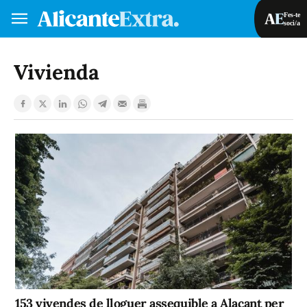
Fes-te
soci/a
Fes-te soci/a
Iniciar sessió
Vivienda
VA
ES
153 vivendes de lloguer assequible a Alacant per