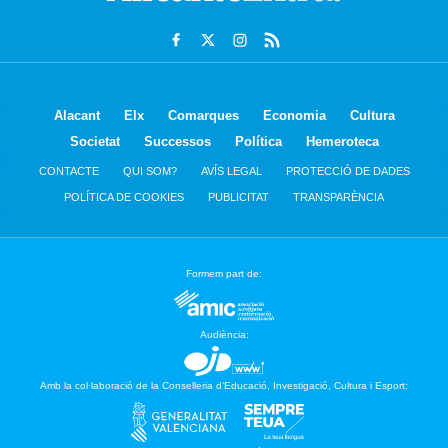
Alacant
Elx
Comarques
Economia
Cultura
Societat
Successos
Política
Hemeroteca
CONTACTE
QUI SOM?
AVÍS LEGAL
PROTECCIÓ DE DADES
POLÍTICA DE COOKIES
PUBLICITAT
TRANSPARÈNCIA
Formem part de:
Audiència:
Amb la col·laboració de la Conselleria d’Educació, Investigació, Cultura i Esport: