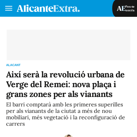
Fes-te
soci/a
Fes-te soci/a
Iniciar sessió
VA
ES
ALACANT
Així serà la revolució urbana de
Verge del Remei: nova plaça i
grans zones per als vianants
El barri comptarà amb les primeres superilles
per als vianants de la ciutat a més de nou
mobiliari, més vegetació i la reconfiguració de
carrers