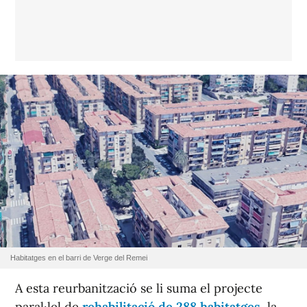
Habitatges en el barri de Verge del Remei
A esta reurbanització se li suma el projecte
paral·lel de
rehabilitació de 288 habitatges
, la