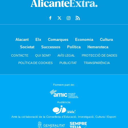
Alacant
Elx
Comarques
Economia
Cultura
Societat
Successos
Política
Hemeroteca
CONTACTE
QUI SOM?
AVÍS LEGAL
PROTECCIÓ DE DADES
POLÍTICA DE COOKIES
PUBLICITAT
TRANSPARÈNCIA
Formem part de:
Audiència:
Amb la col·laboració de la Conselleria d’Educació, Investigació, Cultura i Esport: