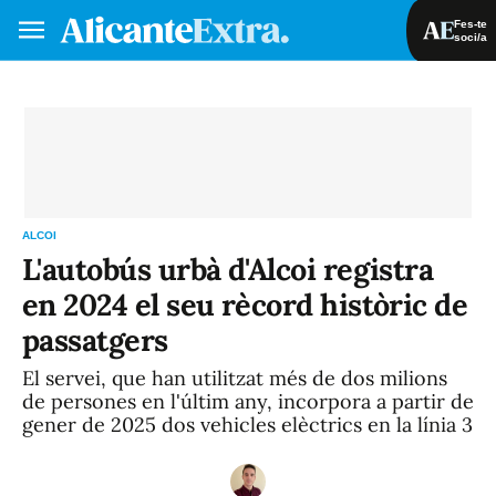
Fes-te
soci/a
Fes-te soci/a
Iniciar sessió
VA
ES
ALCOI
L'autobús urbà d'Alcoi registra
en 2024 el seu rècord històric de
passatgers
El servei, que han utilitzat més de dos milions
de persones en l'últim any, incorpora a partir de
gener de 2025 dos vehicles elèctrics en la línia 3