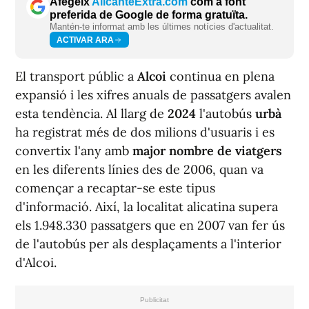
Afegeix
AlicanteExtra.com
com a font
preferida de Google de forma gratuïta.
Mantén-te informat amb les últimes notícies d'actualitat.
ACTIVAR ARA
El transport públic a
Alcoi
continua en plena
expansió i les xifres anuals de passatgers avalen
esta tendència. Al llarg de
2024
l'autobús
urbà
ha registrat més de dos milions d'usuaris i es
convertix l'any amb
major nombre de viatgers
en les diferents línies des de 2006, quan va
començar a recaptar-se este tipus
d'informació. Aix
í
, la localitat alicatina supera
els 1.948.330 passatgers que en 2007 van fer ús
de l'autobús per als desplaçaments a l'interior
d'Alcoi.