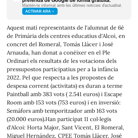
preferida de Google de forma gratuïta.
Mantén-te informat amb les últimes notícies d'actualitat.
ACTIVAR ARA
Aquest matí representants de l'alumnat de 6é
de Primària dels centres educatius d'Alcoi, en
concret del Romeral, Tomàs Llàcer i José
Arnauda, han donat a conéixer en el Ple
Ordinari els resultats de les votacions dels
pressupostos participatius per a la infància
2022. Pel que respecta a les propostes de
despesa corrent (activitats) es duran a terme
Paintball amb 383 vots ( 2.541 euros) i Escape
Room amb 153 vots (753 euros) i en inversió:
Semàfors amb temporitzador amb 163 vots
(20.000 euros).Han participat 11 col·legis
d'Alcoi: Horta Major, Sant Vicent, El Romeral,
Miguel Hernández, CPEE Tomàs Llàcer, José