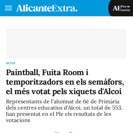
Fes-te
soci/a
Fes-te soci/a
Iniciar sessió
VA
ES
ALCOI
Paintball, Fuita Room i
temporitzadors en els semàfors,
el més votat pels xiquets d'Alcoi
Representants de l'alumnat de 6é de Primària
dels centres educatius d'Alcoi, un total de 553,
han presentat en el Ple els resultats de les
votacions