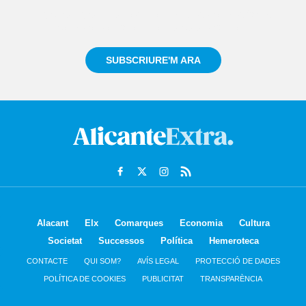
Registra't gratuïtament i et mantindrem informat
sempre de tot el que passa a prop teu
SUBSCRIURE'M ARA
Alacant
Elx
Comarques
Economia
Cultura
Societat
Successos
Política
Hemeroteca
CONTACTE
QUI SOM?
AVÍS LEGAL
PROTECCIÓ DE DADES
POLÍTICA DE COOKIES
PUBLICITAT
TRANSPARÈNCIA