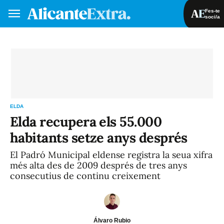
Fes-te
soci/a
Fes-te soci/a
Iniciar sessió
VA
ES
ELDA
Elda recupera els 55.000
habitants setze anys després
El Padró Municipal eldense registra la seua xifra
més alta des de 2009 després de tres anys
consecutius de continu creixement
Álvaro Rubio