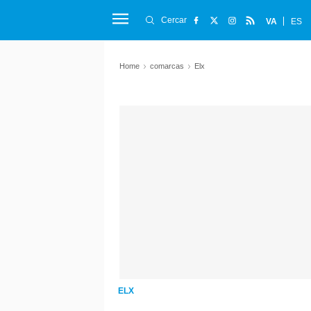
Cercar
VA
ES
Home
comarcas
Elx
ELX