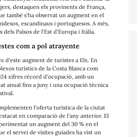
ngers, destaquen els provinents de França,
ue també s'ha observat un augment en el
andesos, escandinaus i portuguesos. A més,
 dels Països de l'Est d'Europa i Itàlia.
estes com a pol atrayente
ex d'este augment de turistes a Elx. En
lexos turístics de la Costa Blanca com
024 xifres rècord d'ocupació, amb un
at anual fins a juny i una ocupació tècnica
tival.
omplementen l'oferta turística de la ciutat
tacat en comparació de l'any anterior. El
experimentat un augment del 30 % en el
 el servei de visites guiades ha vist un