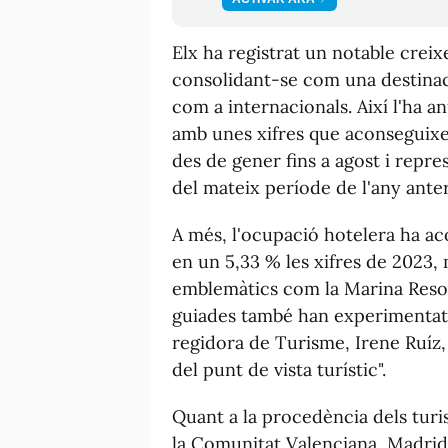
Elx ha registrat un notable creix
consolidant-se com una destinaci
com a internacionals. Així l'ha a
amb unes xifres que aconseguixen
des de gener fins a agost i rep
del mateix període de l'any anter
A més, l'ocupació hotelera ha ac
en un 5,33 % les xifres de 2023,
emblemàtics com la Marina Resort 
guiades també han experimentat u
regidora de Turisme, Irene Ruíz,
del punt de vista turístic".
Quant a la procedència dels turi
la Comunitat Valenciana, Madrid,