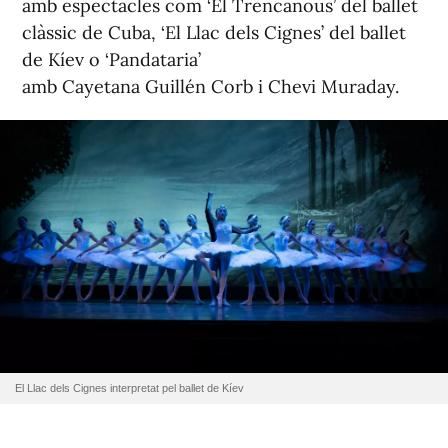
amb espectacles com ‘El Trencanous’ del ballet
clàssic de Cuba, ‘El Llac dels Cignes’ del ballet
de Kíev o ‘Pandataria’
amb Cayetana Guillén Corb i Chevi Muraday.
El Llac dels Cignes interpretat pel ballet de Kíev