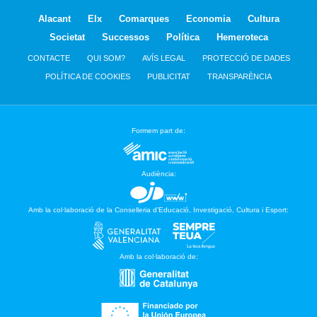
Alacant
Elx
Comarques
Economia
Cultura
Societat
Successos
Política
Hemeroteca
CONTACTE
QUI SOM?
AVÍS LEGAL
PROTECCIÓ DE DADES
POLÍTICA DE COOKIES
PUBLICITAT
TRANSPARÈNCIA
Formem part de:
Audiència:
Amb la col·laboració de la Conselleria d’Educació, Investigació, Cultura i Esport:
Amb la col·laboració de: