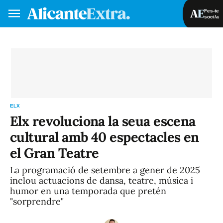
Fes-te
soci/a
Fes-te soci/a
Iniciar sessió
VA
ES
ELX
Elx revoluciona la seua escena
cultural amb 40 espectacles en
el Gran Teatre
La programació de setembre a gener de 2025
inclou actuacions de dansa, teatre, música i
humor en una temporada que pretén
"sorprendre"