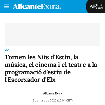
Fes-te
soci/a
Fes-te soci/a
Iniciar sessió
VA
ES
ELX
Tornen les Nits d'Estiu, la
música, el cinema i el teatre a la
programació d'estiu de
l'Escorxador d'Elx
Alicante Extra
9 de maig de 2025 (15:04 CET)