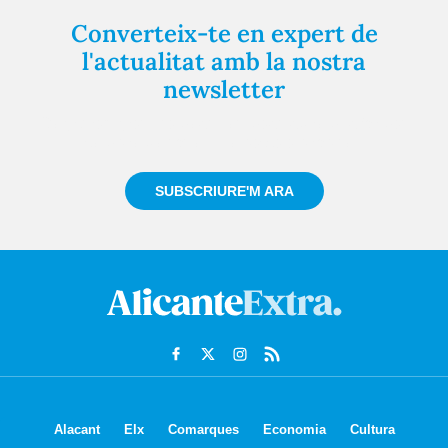
Converteix-te en expert de
l'actualitat amb la nostra
newsletter
Registra't gratuïtament i et mantindrem informat
sempre de tot el que passa a prop teu
SUBSCRIURE'M ARA
Alacant
Elx
Comarques
Economia
Cultura