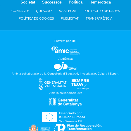
Societat
Successos
Política
Hemeroteca
CONTACTE
QUI SOM?
AVÍS LEGAL
PROTECCIÓ DE DADES
POLÍTICA DE COOKIES
PUBLICITAT
TRANSPARÈNCIA
Formem part de:
Audiència:
Amb la col·laboració de la Conselleria d’Educació, Investigació, Cultura i Esport:
Amb la col·laboració de: