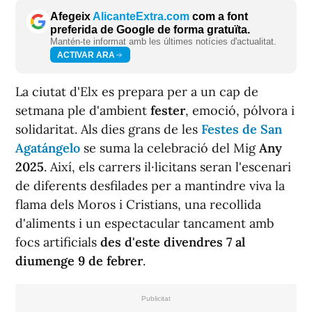
Afegeix
AlicanteExtra.com
com a font
preferida de Google de forma gratuïta.
Mantén-te informat amb les últimes notícies d'actualitat.
ACTIVAR ARA
La ciutat d'Elx es prepara per a un cap de
setmana ple d'ambient
fester
, emoció, pólvora i
solidaritat. Als dies grans de les
Festes de San
Agatángelo
se suma la celebració del Mig
Any
2025
. Aix
í
, els carrers il·licitans seran l'escenari
de diferents desfilades per a mantindre viva la
flama dels Moros i Cristians, una recollida
d'aliments i un espectacular tancament amb
focs artificials
des d'este divendres 7 al
diumenge 9 de febrer
.