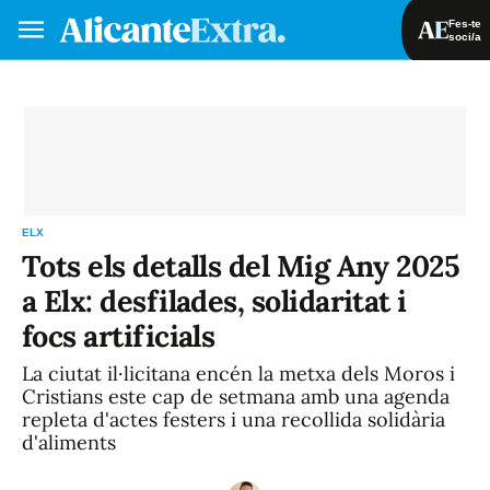
Fes-te
soci/a
Fes-te soci/a
Iniciar sessió
VA
ES
ELX
Tots els detalls del Mig Any 2025
a Elx: desfilades, solidaritat i
focs artificials
La ciutat il·licitana encén la metxa dels Moros i
Cristians este cap de setmana amb una agenda
repleta d'actes festers i una recollida solidària
d'aliments