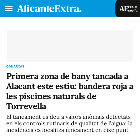
Fes-te
soci/a
Fes-te soci/a
Iniciar sessió
VA
ES
COMARCAS
Primera zona de bany tancada a
Alacant este estiu: bandera roja a
les piscines naturals de
Torrevella
El tancament es deu a valors anòmals detectats
en els controls rutinaris de qualitat de l'aigua: la
incidència es localitza únicament en eixe punt