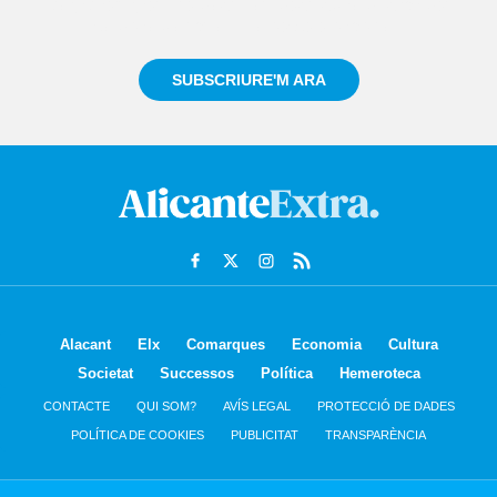
Registra't gratuïtament i et mantindrem informat
sempre de tot el que passa a prop teu
SUBSCRIURE'M ARA
Alacant
Elx
Comarques
Economia
Cultura
Societat
Successos
Política
Hemeroteca
CONTACTE
QUI SOM?
AVÍS LEGAL
PROTECCIÓ DE DADES
POLÍTICA DE COOKIES
PUBLICITAT
TRANSPARÈNCIA