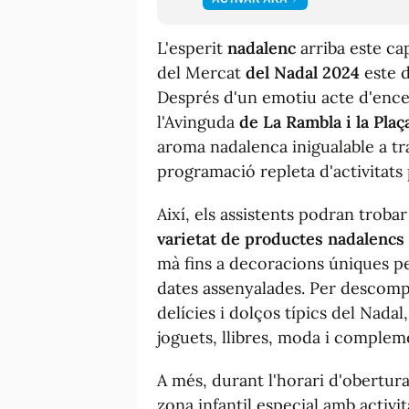
L'esperit
nadalenc
arriba este c
del Mercat
del Nadal 2024
este d
Després d'un emotiu acte d'encesa
l'Avinguda
de La Rambla i la Pla
aroma nadalenca inigualable a tra
programació repleta d'activitats p
Aix
í
, els assistents podran trob
varietat de productes nadalencs
mà fins a decoracions úniques per
dates assenyalades. Per descompt
delícies i dolços típics del Nadal,
joguets, llibres, moda i complem
A més, durant l'horari d'obertur
zona infantil especial amb activi