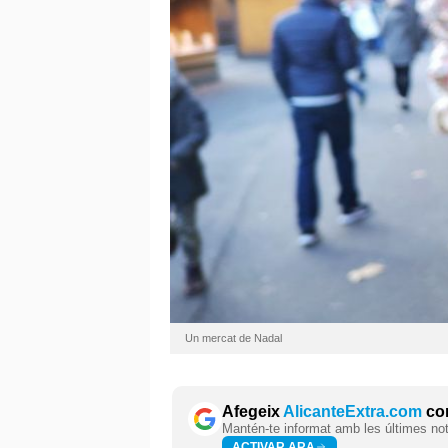
Un mercat de Nadal
Afegeix
AlicanteExtra.com
com
Mantén-te informat amb les últimes notí
ACTIVAR ARA