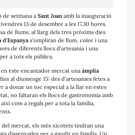
ap de setmana a
Sant Joan
amb la inauguració
ivendres 13 de desembre a les 17.30 hores.
 de llums, al llarg dels tres pròxims dies
ça d'Espanya
s'ompliran de llum, color i una
vés de diferents llocs d'artesania i una
er a tots els públics.
ar en este encantador mercat una
àmplia
fins al diumenge 15: des d'artesanies fetes a
 a donar un toc especial a la llar en estes
at, no faltaran els llocs de gastronomia amb
 aix
í
com a regals per a tota la família,
ents.
a del mercat, els més xicotets tindran una
tats dissenyades per a gaudir en família. Un