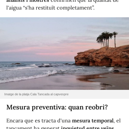
l'aigua “s'ha restituït completament”.
Imatge de la platja Cala Tancada al capvespre
Mesura preventiva: quan reobri?
Encara que es tracta d'una
mesura temporal
, el
tancament ha generat
inquietud entre veïns,