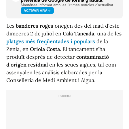
preferida de Google de forma gratuïta.
Mantén-te informat amb les últimes notícies d'actualitat.
ACTIVAR ARA
Les
banderes roges
onegen des del matí d'este
dimecres 2 de juliol en
Cala Tancada
, una de les
platges més freqüentades i populars
de la
Zenia, en
Oriola Costa
. El tancament s'ha
produït després de detectar
contaminació
d'origen residual
en les seues aigües, tal com
assenyalen les anàlisis elaborades per la
Conselleria de Medi Ambient i Aigua.