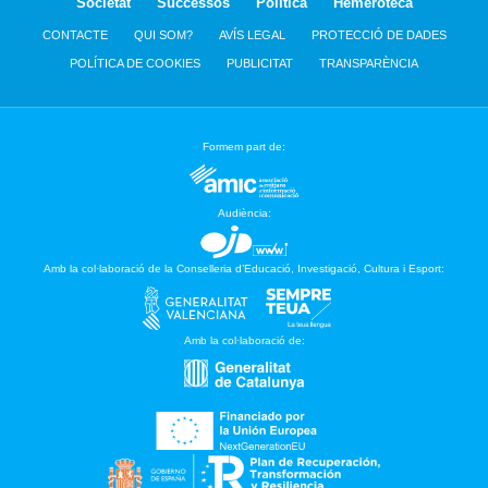
Societat
Successos
Política
Hemeroteca
CONTACTE
QUI SOM?
AVÍS LEGAL
PROTECCIÓ DE DADES
POLÍTICA DE COOKIES
PUBLICITAT
TRANSPARÈNCIA
Formem part de:
Audiència:
Amb la col·laboració de la Conselleria d’Educació, Investigació, Cultura i Esport:
Amb la col·laboració de: