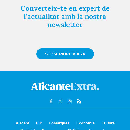
Converteix-te en expert de
l'actualitat amb la nostra
newsletter
Registra't gratuïtament i et mantindrem informat
sempre de tot el que passa a prop teu
SUBSCRIURE'M ARA
Alacant
Elx
Comarques
Economia
Cultura