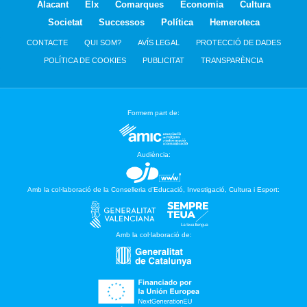
Alacant
Elx
Comarques
Economia
Cultura
Societat
Successos
Política
Hemeroteca
CONTACTE
QUI SOM?
AVÍS LEGAL
PROTECCIÓ DE DADES
POLÍTICA DE COOKIES
PUBLICITAT
TRANSPARÈNCIA
Formem part de:
Audiència:
Amb la col·laboració de la Conselleria d’Educació, Investigació, Cultura i Esport:
Amb la col·laboració de: