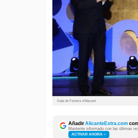
Gala de Festers d'Alacant
Añadir
AlicanteExtra.com
como
Mantente informado con las últimas not
ACTIVAR AHORA