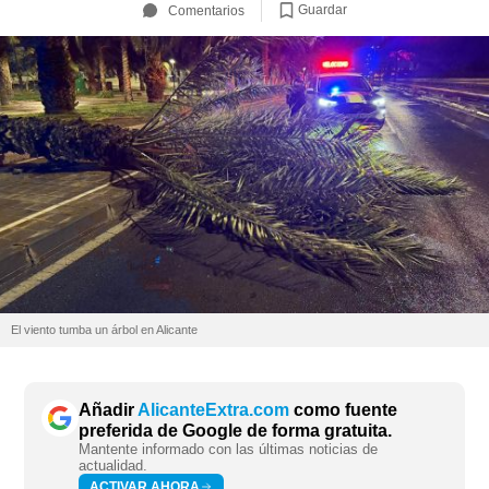
Guardar
Comentarios
El viento tumba un árbol en Alicante
Añadir
AlicanteExtra.com
como fuente
preferida de Google de forma gratuita.
Mantente informado con las últimas noticias de
actualidad.
ACTIVAR AHORA