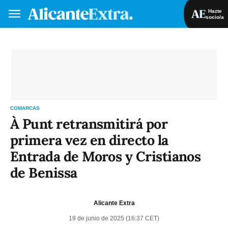
Hazte
socio/a
Hazte socio/a
Iniciar sesión
VA
ES
COMARCAS
À Punt retransmitirá por
primera vez en directo la
Entrada de Moros y Cristianos
de Benissa
Alicante Extra
19 de junio de 2025 (16:37 CET)