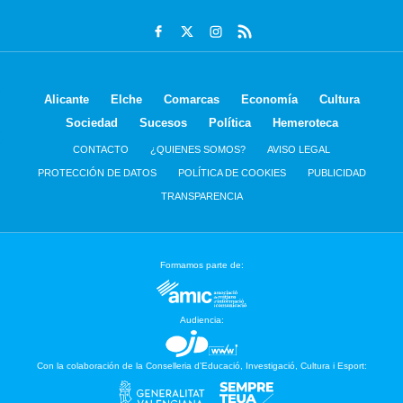
Alicante
Elche
Comarcas
Economía
Cultura
Sociedad
Sucesos
Política
Hemeroteca
CONTACTO
¿QUIENES SOMOS?
AVISO LEGAL
PROTECCIÓN DE DATOS
POLÍTICA DE COOKIES
PUBLICIDAD
TRANSPARENCIA
Formamos parte de:
Audiencia:
Con la colaboración de la Conselleria d’Educació, Investigació, Cultura i Esport: