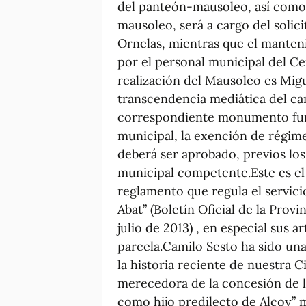
del panteón-mausoleo, así com
mausoleo, será a cargo del solici
Ornelas, mientras que el manten
por el personal municipal del Ce
realización del Mausoleo es Migue
transcendencia mediática del ca
correspondiente monumento fune
municipal, la exención de régim
deberá ser aprobado, previos lo
municipal competente.Este es e
reglamento que regula el servic
Abat” (Boletín Oficial de la Prov
julio de 2013) , en especial sus a
parcela.Camilo Sesto ha sido una
la historia reciente de nuestra C
merecedora de la concesión de 
como hijo predilecto de Alcoy” 