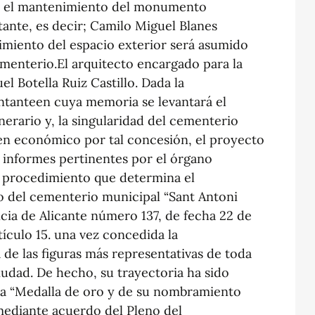
o el mantenimiento del monumento
tante, es decir; Camilo Miguel Blanes
imiento del espacio exterior será asumido
menterio.El arquitecto encargado para la
l Botella Ruiz Castillo. Dada la
ntanteen cuya memoria se levantará el
rario y, la singularidad del cementerio
en económico por tal concesión, el proyecto
s informes pertinentes por el órgano
l procedimiento que determina el
io del cementerio municipal “Sant Antoni
incia de Alicante número 137, de fecha 22 de
rtículo 15. una vez concedida la
 de las figuras más representativas de toda
iudad. De hecho, su trayectoria ha sido
la “Medalla de oro y de su nombramiento
mediante acuerdo del Pleno del