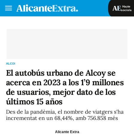
Hazte
socio/a
Hazte socio/a
Iniciar sesión
VA
ES
ALCOI
El autobús urbano de Alcoy se
acerca en 2023 a los 1’9 millones
de usuarios, mejor dato de los
últimos 15 años
Des de la pandèmia, el nombre de viatgers s'ha
incrementat en un 68,44%, amb 756.858 més
Alicante Extra