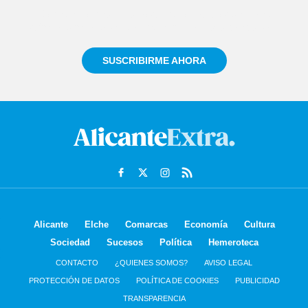
Regístrate gratuitamente y te mantendremos
informado siempre de todo lo que pasa cerca de ti
SUSCRIBIRME AHORA
Alicante
Elche
Comarcas
Economía
Cultura
Sociedad
Sucesos
Política
Hemeroteca
CONTACTO
¿QUIENES SOMOS?
AVISO LEGAL
PROTECCIÓN DE DATOS
POLÍTICA DE COOKIES
PUBLICIDAD
TRANSPARENCIA