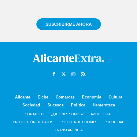
Regístrate gratuitamente y te mantendremos
informado siempre de todo lo que pasa cerca de ti
SUSCRIBIRME AHORA
Alicante
Elche
Comarcas
Economía
Cultura
Sociedad
Sucesos
Política
Hemeroteca
CONTACTO
¿QUIENES SOMOS?
AVISO LEGAL
PROTECCIÓN DE DATOS
POLÍTICA DE COOKIES
PUBLICIDAD
TRANSPARENCIA