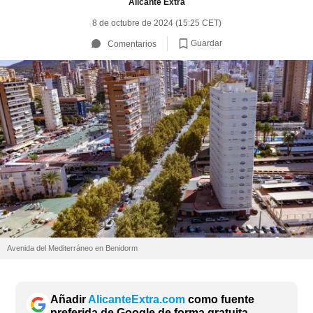
Alicante Extra
8 de octubre de 2024 (15:25 CET)
Guardar
Comentarios
Avenida del Mediterráneo en Benidorm
Añadir
AlicanteExtra.com
como fuente
preferida de Google de forma gratuita.