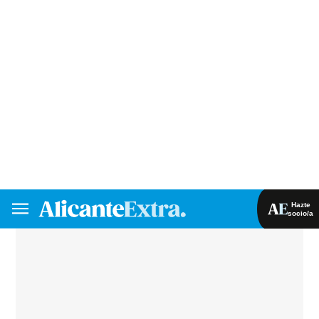
El próximo viernes 15 de agosto, la televisión
pública ofrece la representación completa del
Misteri d’Elx, declarado Obra Maestra del
Patrimonio Oral e Inmaterial de la Humanidad
por la UNESCO.
Sergi Olcina y Reis Juan serán los encargados
de narrar los dos actos del drama cantado de
origen medieval que relata la dormición,
asunción a los cielos y coronación de la Virgen.