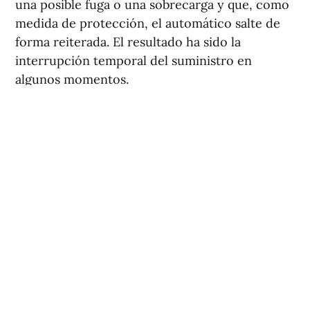
una posible fuga o una sobrecarga y que, como
medida de protección, el automático salte de
forma reiterada. El resultado ha sido la
interrupción temporal del suministro en
algunos momentos.
Ana Poquet
ha explicado que “los operarios de
este servicio, dependientes de la
administración autonómica, trabajan en
coordinación con los técnicos municipales en
la reparación de esta segunda estación de
bombeo, al objeto de restablecer con la mayor
brevedad posible el normal funcionamiento en
los lavapiés y evitar los cortes temporales que
se producen por esta avería”.