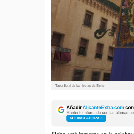
Tapiz floral de las fiestas de Elche
Añadir
AlicanteExtra.com
como
Mantente informado con las últimas not
ACTIVAR AHORA