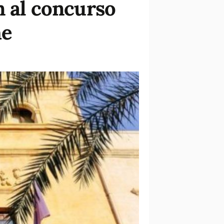
n al concurso
he