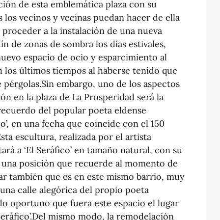
lación de esta emblemática plaza con su
s los vecinos y vecinas puedan hacer de ella
 proceder a la instalación de una nueva
ín de zonas de sombra los días estivales,
nuevo espacio de ocio y esparcimiento al
en los últimos tiempos al haberse tenido que
e pérgolas.Sin embargo, uno de los aspectos
ón en la plaza de La Prosperidad será la
recuerdo del popular poeta eldense
co’, en una fecha que coincide con el 150
sta escultura, realizada por el artista
ará a ‘El Seráfico’ en tamaño natural, con su
n una posición que recuerde al momento de
ar también que es en este mismo barrio, muy
 una calle alegórica del propio poeta
do oportuno que fuera este espacio el lugar
 Seráfico’.Del mismo modo, la remodelación