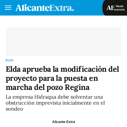
Hazte
socio/a
Hazte socio/a
Iniciar sesión
VA
ES
ELDA
Elda aprueba la modificación del
proyecto para la puesta en
marcha del pozo Regina
La empresa Hidraqua debe solventar una
obstrucción imprevista inicialmente en el
sondeo
Alicante Extra