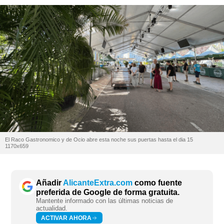
El Raco Gastronomico y de Ocio abre esta noche sus puertas hasta el dia 15
1170x659
Añadir
AlicanteExtra.com
como fuente
preferida de Google de forma gratuita.
Mantente informado con las últimas noticias de
actualidad.
ACTIVAR AHORA