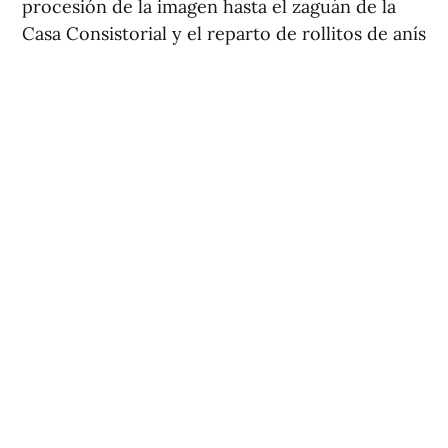
procesión de la imagen hasta el zaguán de la
Casa Consistorial y el reparto de rollitos de anís
y mistela en la Plaza del Ayuntamiento.
La programación de la FAFBA incluye, además,
una triple cita entre el 21 y el 23 de agosto. En
esas fechas se celebrarán las fiestas del
Garbinet, que se retoman después de varias
décadas sin actividad, y también las del barrio
de San Agustín, que conmemorará el 75
aniversario de la fundación de sus fiestas. Casi
al mismo tiempo, llegarán igualmente las fiestas
a la Ermita del Moralet.