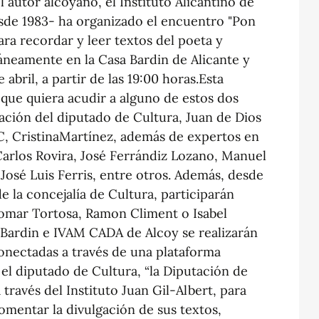
l autor alcoyano, el Instituto Alicantino de
sde 1983- ha organizado el encuentro "Pon
para recordar y leer textos del poeta y
táneamente en la Casa Bardin de Alicante y
abril, a partir de las 19:00 horas.Esta
 que quiera acudir a alguno de estos dos
pación del diputado de Cultura, Juan de Dios
AC, CristinaMartínez, además de expertos en
Carlos Rovira, José Ferrándiz Lozano, Manuel
 José Luis Ferris, entre otros. Además, desde
de la concejalía de Cultura, participarán
omar Tortosa, Ramon Climent o Isabel
 Bardin e IVAM CADA de Alcoy se realizarán
onectadas a través de una plataforma
l diputado de Cultura, “la Diputación de
 través del Instituto Juan Gil-Albert, para
fomentar la divulgación de sus textos,