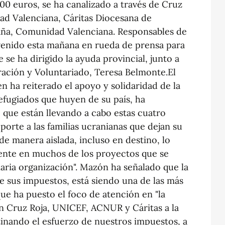
000 euros, se ha canalizado a través de Cruz
d Valenciana, Cáritas Diocesana de
ña, Comunidad Valenciana. Responsables de
venido esta mañana en rueda de prensa para
 se ha dirigido la ayuda provincial, junto a
ación y Voluntariado, Teresa Belmonte.El
n ha reiterado el apoyo y solidaridad de la
refugiados que huyen de su país, ha
 que están llevando a cabo estas cuatro
porte a las familias ucranianas que dejan su
 de manera aislada, incluso en destino, lo
nte en muchos de los proyectos que se
aria organización". Mazón ha señalado que la
de sus impuestos, está siendo una de las más
que ha puesto el foco de atención en "la
an Cruz Roja, UNICEF, ACNUR y Cáritas a la
tinando el esfuerzo de nuestros impuestos, a