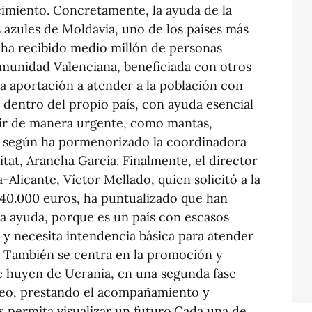
rcimiento. Concretamente, la ayuda de la
s azules de Moldavia, uno de los países más
ha recibido medio millón de personas
unidad Valenciana, beneficiada con otros
a aportación a atender a la población con
dentro del propio país, con ayuda esencial
rir de manera urgente, como mantas,
, según ha pormenorizado la coordinadora
at, Arancha García. Finalmente, el director
Alicante, Víctor Mellado, quien solicitó a la
40.000 euros, ha puntualizado que han
la ayuda, porque es un país con escasos
 y necesita intendencia básica para atender
 También se centra en la promoción y
e huyen de Ucrania, en una segunda fase
leo, prestando el acompañamiento y
s permita visualizar un futuro.Cada una de