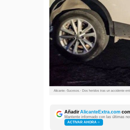
Alicante.-Sucesos.- Dos heridos tras un accidente ent
Añadir
AlicanteExtra.com
como
Mantente informado con las últimas not
ACTIVAR AHORA