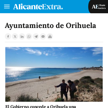
Hazte
socio/a
Hazte socio/a
Iniciar sesión
Ayuntamiento de Orihuela
VA
ES
El Gobierno concede a Orihuela una