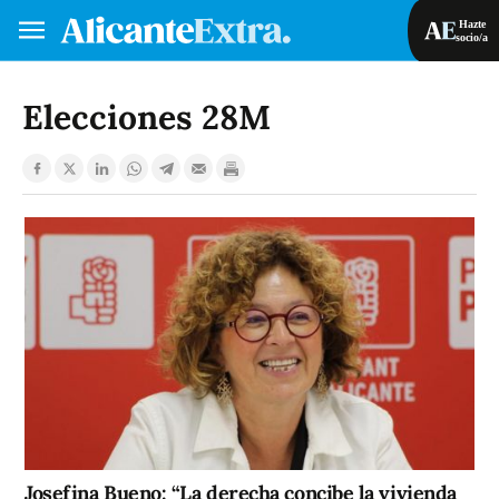
Hazte
socio/a
Hazte socio/a
Iniciar sesión
Elecciones 28M
VA
ES
Josefina Bueno: “La derecha concibe la vivienda