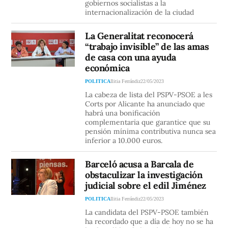
gobiernos socialistas a la
internacionalización de la ciudad
La Generalitat reconocerá
“trabajo invisible” de las amas
de casa con una ayuda
económica
POLITICA
Ilitia Ferrándiz
22/05/2023
La cabeza de lista del PSPV-PSOE a les
Corts por Alicante ha anunciado que
habrá una bonificación
complementaria que garantice que su
pensión mínima contributiva nunca sea
inferior a 10.000 euros.
Barceló acusa a Barcala de
obstaculizar la investigación
judicial sobre el edil Jiménez
POLITICA
Ilitia Ferrándiz
22/05/2023
La candidata del PSPV-PSOE también
ha recordado que a día de hoy no se ha