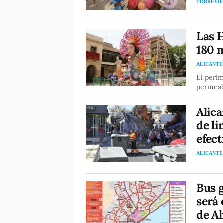
TORREVIE
Las 
180 
ALICANTE
El perí
permeabl
Alica
de l
efect
ALICANTE
Bus g
será 
de Al