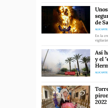
Unos 
segur
de Sa
ALICANTE
En la cr
vigilar
Así h
y el 
Herm
ALICANTE
Torre
pirom
2022