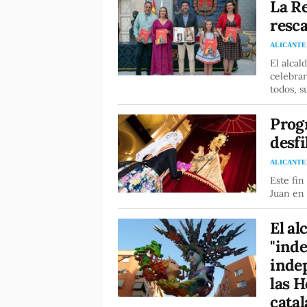
La Re
resca
ALICANTE
El alcal
celebrar
todos, s
Prog
desfi
ALICANTE
Este fin
Juan en 
El al
"inde
inde
las H
cata