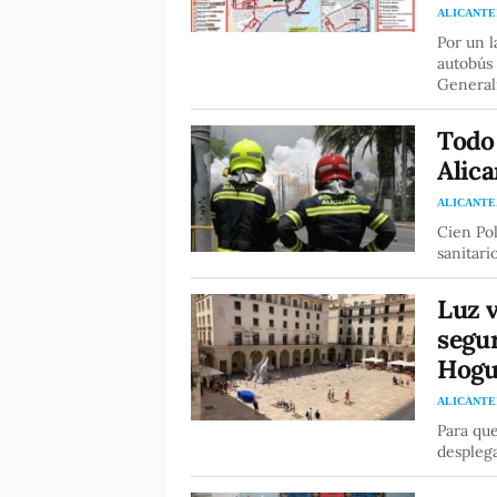
ALICANTE
Por un l
autobús 
Generali
Todo 
Alica
ALICANTE
Cien Pol
sanitari
Luz v
segur
Hogu
ALICANTE
Para que
despleg