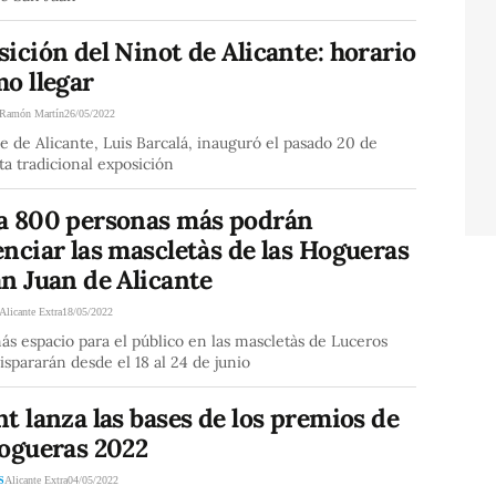
ición del Ninot de Alicante: horario
o llegar
Ramón Martín
26/05/2022
de de Alicante, Luis Barcalá, inauguró el pasado 20 de
a tradicional exposición
a 800 personas más podrán
nciar las mascletàs de las Hogueras
n Juan de Alicante
Alicante Extra
18/05/2022
s espacio para el público en las mascletàs de Luceros
ispararán desde el 18 al 24 de junio
t lanza las bases de los premios de
Hogueras 2022
S
Alicante Extra
04/05/2022