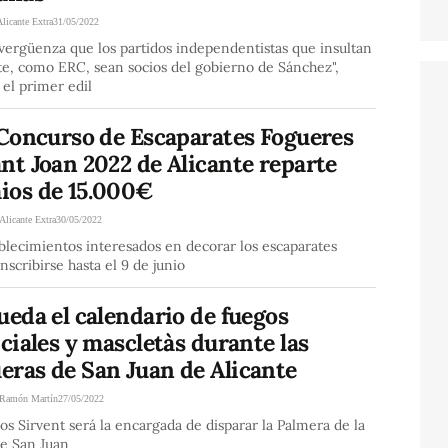
Alicante Extra
31/05/2022
vergüenza que los partidos independentistas que insultan
te, como ERC, sean socios del gobierno de Sánchez",
el primer edil
 Concurso de Escaparates Fogueres
nt Joan 2022 de Alicante reparte
ios de 15.000€
Alicante Extra
30/05/2022
blecimientos interesados en decorar los escaparates
nscribirse hasta el 9 de junio
ueda el calendario de fuegos
iciales y mascletàs durante las
eras de San Juan de Alicante
Ramón Martín
27/05/2022
 Sirvent será la encargada de disparar la Palmera de la
e San Juan