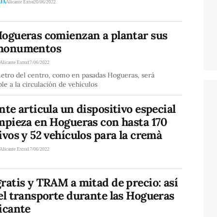
JA
Alicante Extra
20/06/2022
Hogueras comienzan a plantar sus
monumentos
Alicante Extra
17/06/2022
metro del centro, como en pasadas Hogueras, será
e a la circulación de vehículos
nte articula un dispositivo especial
impieza en Hogueras con hasta 170
ivos y 52 vehículos para la cremà
Alicante Extra
17/06/2022
ratis y TRAM a mitad de precio: así
el transporte durante las Hogueras
icante