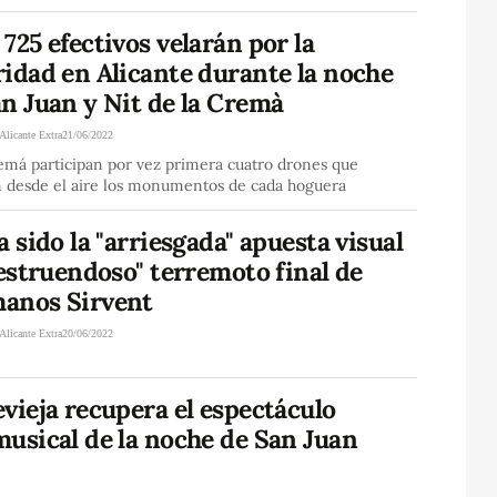
725 efectivos velarán por la
idad en Alicante durante la noche
n Juan y Nit de la Cremà
Alicante Extra
21/06/2022
emá participan por vez primera cuatro drones que
án desde el aire los monumentos de cada hoguera
a sido la "arriesgada" apuesta visual
"estruendoso" terremoto final de
anos Sirvent
Alicante Extra
20/06/2022
vieja recupera el espectáculo
usical de la noche de San Juan