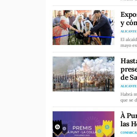
Expos
y cóm
ALICANTE
El alcal
mayo est
Hast
prese
de Sa
ALICANTE
Habrá má
que se d
À Pun
las 
COMARCA