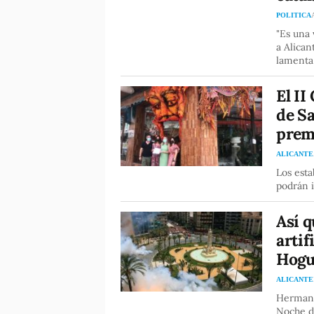
POLITICA
"Es una 
a Alican
lamenta 
El II
de Sa
prem
ALICANTE
Los esta
podrán i
Así q
artif
Hogu
ALICANTE
Hermanos
Noche d