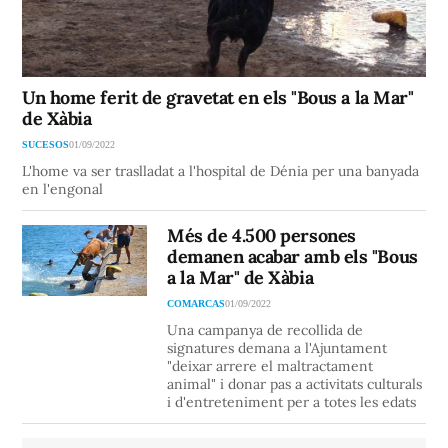
Un home ferit de gravetat en els "Bous a la Mar"
de Xàbia
SUCESOS
01/09/2022
L'home va ser traslladat a l'hospital de Dénia per una banyada
en l'engonal
Més de 4.500 persones
demanen acabar amb els "Bous
a la Mar" de Xàbia
COMARCAS
01/09/2022
Una campanya de recollida de
signatures demana a l'Ajuntament
"deixar arrere el maltractament
animal" i donar pas a activitats culturals
i d'entreteniment per a totes les edats