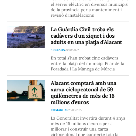
el servei elèctric en diversos municipis
de la província per a manteniment i
revisió d'instal·lacions
La Guàrdia Civil troba els
cadàvers d'un xiquet i dos
adults en una platja d'Alacant
SUCESOS
29/08/2022
En total s'han trobat cinc cadàvers
entre la platja del municipi Pilar de la
Foradada i La Mànega de Múrcia
Alacant comptarà amb una
xarxa ciclopeatonal de 59
quilòmetres de més de 16
milions d'euros
COMARCAS
29/08/2022
La Generalitat invertirà durant 4 anys
més de 16 milions d'euros per a
millorar i construir una xarxa
ciclopeatonal que connecte tota la