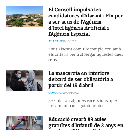
El Consell impulsa les
candidatures d'Alacant i Elx per
a ser seus de l'Agència
d'Intel·ligència Artificial i
l'Agència Espacial
ALACANT
28/10/2022
Tant Alacant com Elx compleixen amb
els criteris per a albergar aquestes dues
seus
La mascareta en interiors
deixarà de ser obligatòria a
partir del 19 d'abril
COMARCAS
06/04/2022
S’establiran algunes excepcions, que
encara no han sigut definides
Educació crearà 89 aules
gratuïtes d'Infantil de 2 anys en