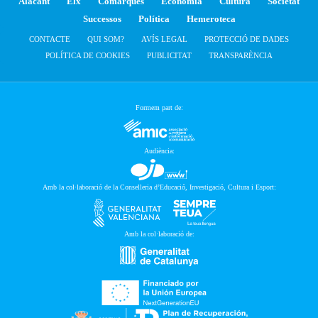
Alacant
Elx
Comarques
Economia
Cultura
Societat
Successos
Política
Hemeroteca
CONTACTE
QUI SOM?
AVÍS LEGAL
PROTECCIÓ DE DADES
POLÍTICA DE COOKIES
PUBLICITAT
TRANSPARÈNCIA
Formem part de:
Audiència:
Amb la col·laboració de la Conselleria d’Educació, Investigació, Cultura i Esport:
Amb la col·laboració de: