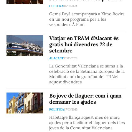
CULTURA
04/10/2023
Gema Payà acompanyarà a Ximo Rovira
en un nou programa per a les
vesprades d'À Punt
Viatjar en TRAM d'Alacant és
gratis hui divendres 22 de
setembre
ALACANT
22/09/2023
La Generalitat Valenciana se suma a la
celebració de la Setmana Europea de la
Mobilitat amb la gratuïtat del TRAM
aquest divendres
Bo jove de lloguer: com i quan
demanar les ajudes
POLITICA
17/03/2023
Habitatge llança aquest mes de març
ajudes per a facilitar el lloguer dels i les
joves de la Comunitat Valenciana