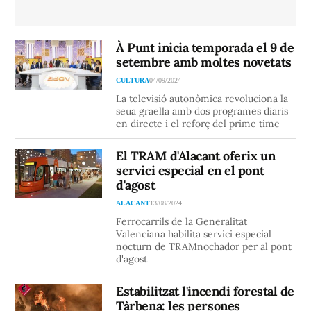
À Punt inicia temporada el 9 de
setembre amb moltes novetats
CULTURA
04/09/2024
La televisió autonòmica revoluciona la
seua graella amb dos programes diaris
en directe i el reforç del prime time
El TRAM d'Alacant oferix un
servici especial en el pont
d'agost
ALACANT
13/08/2024
Ferrocarrils de la Generalitat
Valenciana habilita servici especial
nocturn de TRAMnochador per al pont
d'agost
Estabilitzat l'incendi forestal de
Tàrbena: les persones