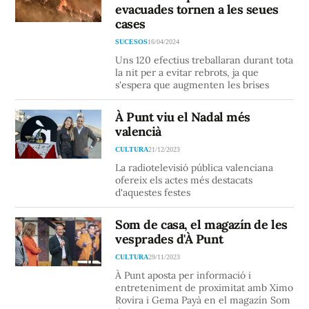
evacuades tornen a les seues
cases
SUCESOS
16/04/2024
Uns 120 efectius treballaran durant tota
la nit per a evitar rebrots, ja que
s'espera que augmenten les brises
À Punt viu el Nadal més
valencià
CULTURA
21/12/2023
La radiotelevisió pública valenciana
ofereix els actes més destacats
d'aquestes festes
Som de casa, el magazín de les
vesprades d'À Punt
CULTURA
29/11/2023
À Punt aposta per informació i
entreteniment de proximitat amb Ximo
Rovira i Gema Payà en el magazín Som