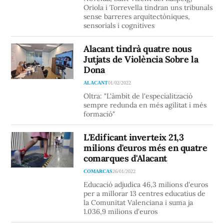
Oriola i Torrevella tindran uns tribunals
sense barreres arquitectòniques,
sensorials i cognitives
Alacant tindrà quatre nous
Jutjats de Violència Sobre la
Dona
ALACANT
01/02/2022
Oltra: "L'àmbit de l'especialització
sempre redunda en més agilitat i més
formació"
L'Edificant inverteix 21,3
milions d'euros més en quatre
comarques d'Alacant
COMARCAS
26/01/2022
Educació adjudica 46,3 milions d'euros
per a millorar 13 centres educatius de
la Comunitat Valenciana i suma ja
1.036,9 milions d'euros