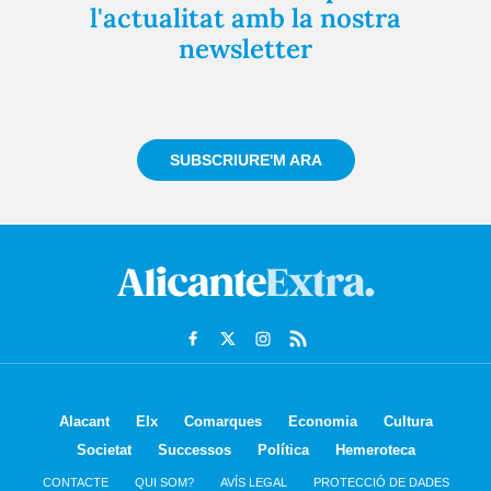
l'actualitat amb la nostra
newsletter
Registra't gratuïtament i et mantindrem informat
sempre de tot el que passa a prop teu
SUBSCRIURE'M ARA
Alacant
Elx
Comarques
Economia
Cultura
Societat
Successos
Política
Hemeroteca
CONTACTE
QUI SOM?
AVÍS LEGAL
PROTECCIÓ DE DADES