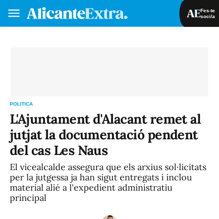
Fes-te
soci/a
Fes-te soci/a
Iniciar sessió
VA
ES
POLITICA
L'Ajuntament d'Alacant remet al
jutjat la documentació pendent
del cas Les Naus
El vicealcalde assegura que els arxius sol·licitats
per la jutgessa ja han sigut entregats i inclou
material alié a l'expedient administratiu
principal