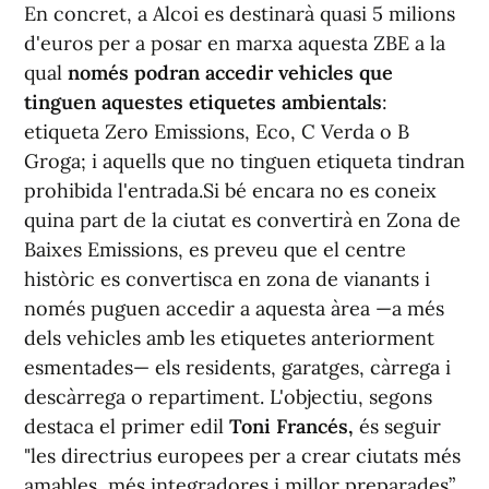
En concret, a Alcoi es destinarà quasi 5 milions
d'euros per a posar en marxa aquesta ZBE a la
qual
només podran accedir vehicles que
tinguen aquestes etiquetes ambientals
:
etiqueta Zero Emissions, Eco, C Verda o B
Groga; i aquells que no tinguen etiqueta tindran
prohibida l'entrada.Si bé encara no es coneix
quina part de la ciutat es convertirà en Zona de
Baixes Emissions, es preveu que el centre
històric es convertisca en zona de vianants i
només puguen accedir a aquesta àrea —a més
dels vehicles amb les etiquetes anteriorment
esmentades— els residents, garatges, càrrega i
descàrrega o repartiment. L'objectiu, segons
destaca el primer edil
Toni Francés,
és seguir
"les directrius europees per a crear ciutats més
amables, més integradores i millor preparades”.