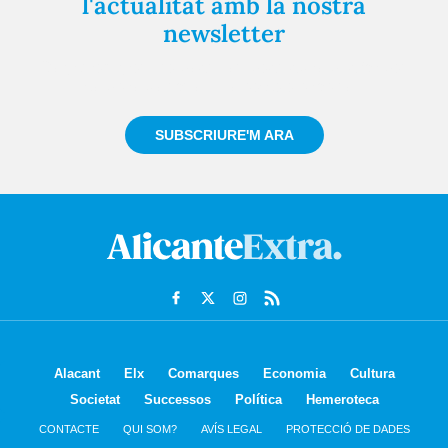
l'actualitat amb la nostra
newsletter
Registra't gratuïtament i et mantindrem informat
sempre de tot el que passa a prop teu
SUBSCRIURE'M ARA
Alacant
Elx
Comarques
Economia
Cultura
Societat
Successos
Política
Hemeroteca
CONTACTE
QUI SOM?
AVÍS LEGAL
PROTECCIÓ DE DADES