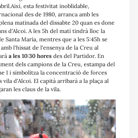
ril.Així, esta festivitat inoblidable,
ernacional des de 1980, arranca amb les
 plena matinada del dissabte 20 quan es done
ans d'Alcoi. A les 5h del matí tindrà lloc la
de Santa María, mentres que a les 5:45h se
 amb l'hissat de l'ensenya de la Creu al
iarà
a les 10:30 hores
des del Partidor. En
gament dels campions de la Creu, estampa del
e I i simbolitza la concentració de forces
 vila d'Alcoi. El capità arribarà a la plaça al
garan les claus de la vila.