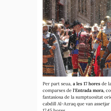
Per part seua,
a les 17 hores
de la
comparses de
l'Entrada mora,
con
fantasiosa de la sumptuositat or
cabdill Al-Azraq que van assetjar l
17.45 hores.