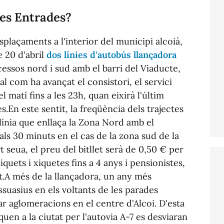
les Entrades?
desplaçaments a l'interior del municipi alcoià,
e 20 d'abril
dos línies d'autobús llançadora
ssos nord i sud amb el barri del Viaducte,
tal com ha avançat el consistori, el servici
l matí fins a les 23h, quan eixirà l'últim
.En este sentit, la freqüència dels trajectes
 línia que enllaça la Zona Nord amb el
ls 30 minuts en el cas de la zona sud de la
t seua, el preu del bitllet serà de 0,50 € per
iquets i xiquetes fins a 4 anys i pensionistes,
uït.A més de la llançadora, un any més
ssuasius en els voltants de les parades
tar aglomeracions en el centre d'Alcoi. D'esta
uen a la ciutat per l'autovia A-7 es desviaran