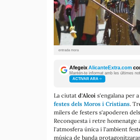
entrada mora
Afegeix
AlicanteExtra.com
com
Mantén-te informat amb les últimes notí
ACTIVAR ARA
La ciutat
d'Alcoi
s'engalana per a 
festes dels Moros i Cristians
. Tr
milers de festers s'apoderen dels
Reconquesta i retre homenatge a 
l'atmosfera única i l'ambient fester
música de banda protagonitzaran l